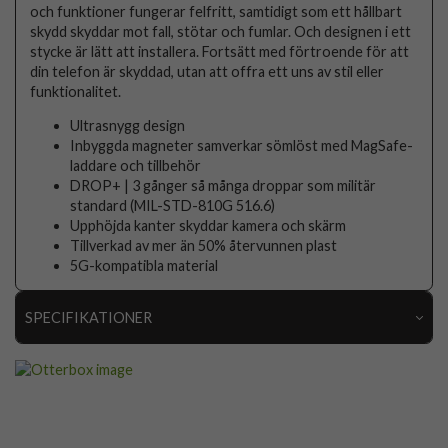
och funktioner fungerar felfritt, samtidigt som ett hållbart
skydd skyddar mot fall, stötar och fumlar. Och designen i ett
stycke är lätt att installera. Fortsätt med förtroende för att
din telefon är skyddad, utan att offra ett uns av stil eller
funktionalitet.
Ultrasnygg design
Inbyggda magneter samverkar sömlöst med MagSafe-
laddare och tillbehör
DROP+ | 3 gånger så många droppar som militär
standard (MIL-STD-810G 516.6)
Upphöjda kanter skyddar kamera och skärm
Tillverkad av mer än 50% återvunnen plast
5G-kompatibla material
SPECIFIKATIONER
Artikelnummer
103727
Passar till
iPhone 16 Pro
Produkttyp
Skal