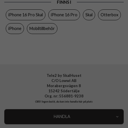
FINNS I
Egenskaper
MagSafe-kompatibel, Stöttålig
iPhone 16 Pro Skal
iPhone 16 Pro
Skal
Otterbox
Färg
Brun
Material
Hårdplast (PC), Mjukplast (TPU)
iPhone
Mobiltillbehör
Varumärke
Otterbox
Tillverkarens art nr
77-96571
EAN
840304773916
Tele2 by SkalHuset
C/O Lowwi AB
Morabergsvägen 8
15242 Södertälje
Org. nr: 556881-9238
OBS!
Ingen butik, du kan inte handla här på plats
HANDLA
Outlet