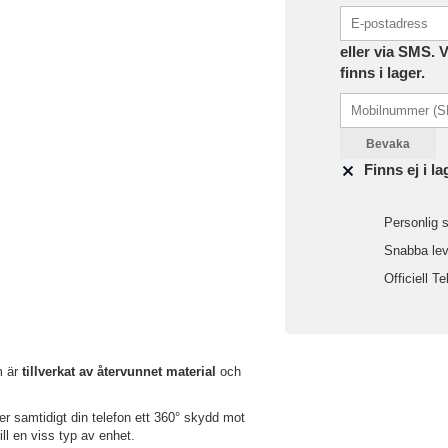
eller via SMS. 
finns i lager.
Bevaka
Finns ej i la
Personlig s
Snabba leve
Officiell Te
m är
tillverkat av återvunnet material
och
ger samtidigt din telefon ett 360° skydd mot
ill en viss typ av enhet.