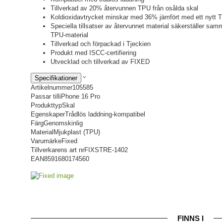
Tillverkad av 20% återvunnen TPU från osålda skal
Koldioxidavtrycket minskar med 36% jämfört med ett nytt T
Speciella tillsatser av återvunnet material säkerställer sam
TPU-material
Tillverkad och förpackad i Tjeckien
Produkt med ISCC-certifiering
Utvecklad och tillverkad av FIXED
Specifikationer
Artikelnummer
105585
Passar till
iPhone 16 Pro
Produkttyp
Skal
Egenskaper
Trådlös laddning-kompatibel
Färg
Genomskinlig
Material
Mjukplast (TPU)
Varumärke
Fixed
Tillverkarens art nr
FIXSTRE-1402
EAN
8591680174560
FINNS I