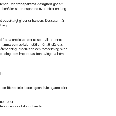
 repor. Den
transparenta designen
gör att
n behåller sin transparens även efter en lång
et oavsiktligt glider ur handen. Dessutom är
ning.
första anblicken ser ut som vilket annat
amna som avfall. I stället för att slängas
återvinning, produktion och förpackning sker
d omslag som importeras från avlägsna hörn
det
 de täcker inte laddningsanslutningarna eller
mot repor
 telefonen ska falla ur handen