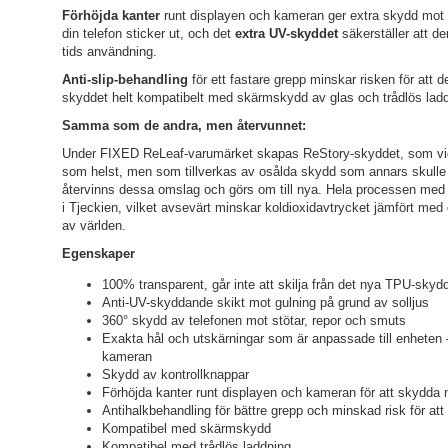
Förhöjda kanter
runt displayen och kameran ger extra skydd mot
din telefon sticker ut, och det
extra UV-skyddet
säkerställer att de
tids användning.
Anti-slip-behandling
för ett fastare grepp minskar risken för att d
skyddet helt kompatibelt med skärmskydd av glas och trådlös ladd
Samma som de andra, men återvunnet:
Under FIXED ReLeaf-varumärket skapas ReStory-skyddet, som vid 
som helst, men som tillverkas av osålda skydd som annars skulle h
återvinns dessa omslag och görs om till nya. Hela processen med 
i Tjeckien, vilket avsevärt minskar koldioxidavtrycket jämfört me
av världen.
Egenskaper
100% transparent, går inte att skilja från det nya TPU-skyd
Anti-UV-skyddande skikt mot gulning på grund av solljus
360° skydd av telefonen mot stötar, repor och smuts
Exakta hål och utskärningar som är anpassade till enheten –
kameran
Skydd av kontrollknappar
Förhöjda kanter runt displayen och kameran för att skydda 
Antihalkbehandling för bättre grepp och minskad risk för att
Kompatibel med skärmskydd
Kompatibel med trådlös laddning