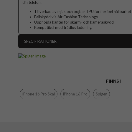
din telefon.
Tillverkad av mjuk och böjbar TPU för flexibel hållbarhet
Fallskydd via Air Cushion Technology
Upphöjda kanter för skärm- och kameraskydd
Kompatibel med trådlös laddning
SPECIFIKATIONER
Artikelnummer
Passar till
Produkttyp
FINNS I
Egenskaper
Färg
iPhone 16 Pro Skal
iPhone 16 Pro
Spigen
Material
Varumärke
Tillverkarens art nr
EAN