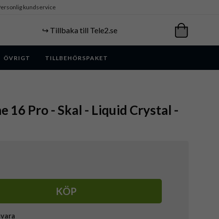
ersonlig kundservice
↪️ Tillbaka till Tele2.se
ÖVRIGT
TILLBEHÖRSPAKET
e 16 Pro - Skal - Liquid Crystal -
KÖP
svara