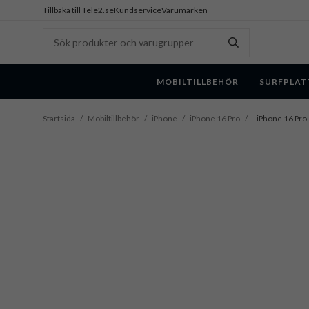
Tillbaka till Tele2.se
Kundservice
Varumärken
MOBILTILLBEHÖR
SURFPLAT
Startsida
/
Mobiltillbehör
/
iPhone
/
iPhone 16 Pro
/
- iPhone 16 Pro 