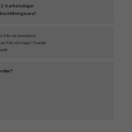
 2-6 arbetsdagar
beställningsvara?
ce från vår kundtjänst
er från vårt lager i Sverige
butik
order?