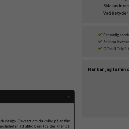
Skickas inom
Vad betyder 
Personlig servi
Snabba leverans
Officiell Tele2-
När kan jag få min 
m och design. Oavsett om du kollar på en film
 möjligheten att alltid beskåda designen på