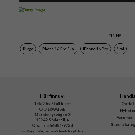
Artikelnummer
Passar till
Produkttyp
FINNS I
Egenskaper
Färg
Burga
iPhone 16 Pro Skal
iPhone 16 Pro
Skal
Material
Varumärke
Tillverkarens art nr
EAN
Här finns vi
Handl
Tele2 by SkalHuset
Outlet
C/O Lowwi AB
Nyhete
Morabergsvägen 8
Varumärk
15242 Södertälje
Specialkate
Org. nr: 556881-9238
OBS!
Ingen butik, du kan inte handla här på plats