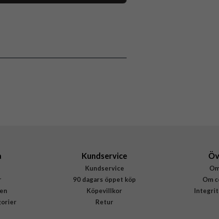
117983
iPhone 16 Pro
Skal
Stöttålig
Flerfärgad
Hårdplast (PC), Mjukplast (TPU)
Burga
940781
4772229407811
a
Kundservice
Öv
Kundservice
Om
r
90 dagars öppet köp
Om c
en
Köpevillkor
Integri
gorier
Retur