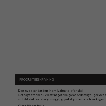
PRODUKTBESKRIVNING
Den nya standarden inom lyxiga telefonskal
Det sägs att om du vill att något ska göras ordentligt – gör det s
mobilskalet: vansinnigt snyggt, grymt skyddande och verkligen El
Gjort för att hålla