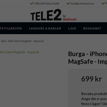
Officiell Tele2-butik
Snabba leveranser
P
TETILLBEHÖR
LADDARE & KABLAR
LJUD
BEGAGNAT
- Skal - Elite Dark MagSafe - Imperial
Burga - iPhone
MagSafe - Imp
699 kr
Bevaka produk
Ange din e-pos
finns i lager! D