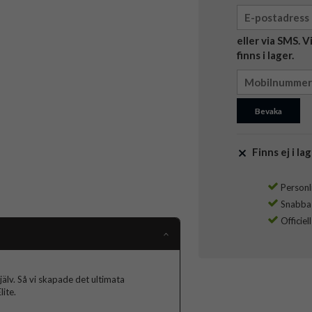
eller via SMS. 
finns i lager.
Bevaka
Finns ej i lag
Personli
Snabba l
Officiel
jälv. Så vi skapade det ultimata
ite.