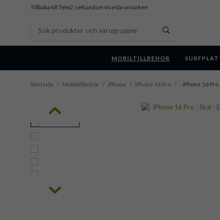
Tillbaka till Tele2.se
Kundservice
Varumärken
MOBILTILLBEHÖR
SURFPLAT
Startsida
/
Mobiltillbehör
/
iPhone
/
iPhone 16 Pro
/
- iPhone 16 Pro 