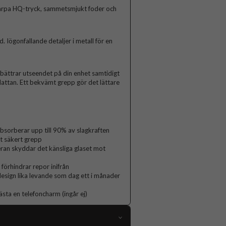
arpa HQ-tryck, sammetsmjukt foder och
Iögonfallande detaljer i metall för en
rbättrar utseendet på din enhet samtidigt
lattan. Ett bekvämt grepp gör det lättare
orberar upp till 90% av slagkraften
t säkert grepp
ran skyddar det känsliga glaset mot
 förhindrar repor inifrån
 design lika levande som dag ett i månader
ästa en telefoncharm (ingår ej)