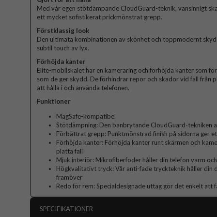
Med vår egen stötdämpande CloudGuard-teknik, vansinnigt sk
ett mycket sofistikerat prickmönstrat grepp.
Förstklassig look
Den ultimata kombinationen av skönhet och toppmodernt skydd. 
subtil touch av lyx.
Förhöjda kanter
Elite-mobilskalet har en kameraring och förhöjda kanter som fö
som de ger skydd. De förhindrar repor och skador vid fall från p
att hålla i och använda telefonen.
Funktioner
MagSafe-kompatibel
Stötdämpning: Den banbrytande CloudGuard-tekniken abs
Förbättrat grepp: Punktmönstrad finish på sidorna ger et
Förhöjda kanter: Förhöjda kanter runt skärmen och kame
platta fall
Mjuk interiör: Mikrofiberfoder håller din telefon varm och
Högkvalitativt tryck: Vår anti-fade tryckteknik håller din
framöver
Redo för rem: Specialdesignade uttag gör det enkelt att f
SPECIFIKATIONER