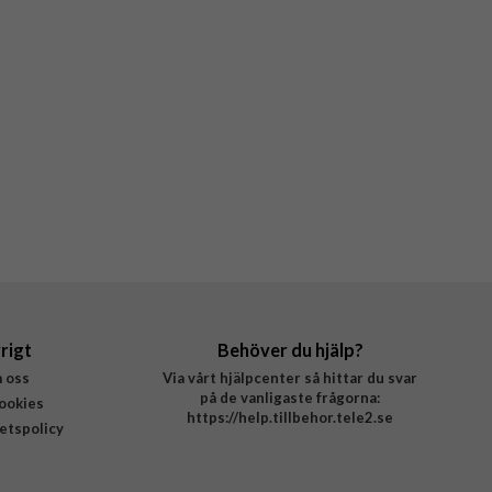
rigt
Behöver du hjälp?
 oss
Via vårt hjälpcenter så hittar du svar
på de vanligaste frågorna:
ookies
https://help.tillbehor.tele2.se
tetspolicy