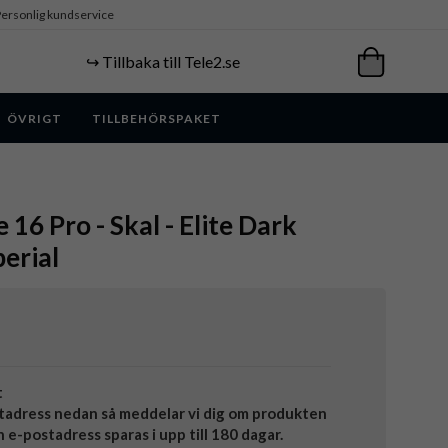
ersonlig kundservice
↪️ Tillbaka till Tele2.se
ÖVRIGT
TILLBEHÖRSPAKET
 16 Pro - Skal - Elite Dark
erial
t
tadress nedan så meddelar vi dig om produkten
in e-postadress sparas i upp till 180 dagar.