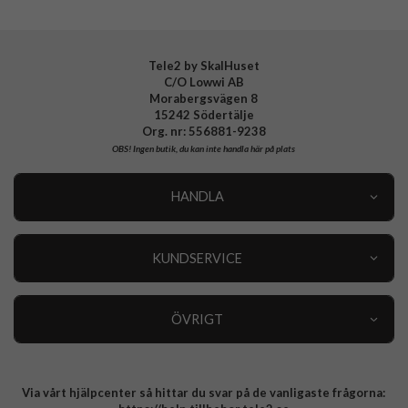
Tillverkarens art nr
939269
EAN
4772229392698
Tele2 by SkalHuset
C/O Lowwi AB
Morabergsvägen 8
15242 Södertälje
Org. nr: 556881-9238
OBS!
Ingen butik, du kan inte handla här på plats
HANDLA
Outlet
Nyheter
KUNDSERVICE
Varumärken
Kundservice
Specialkategorier
90 dagars öppet köp
ÖVRIGT
Köpevillkor
Om oss
Retur
Om cookies
Via vårt hjälpcenter så hittar du svar på de vanligaste frågorna:
Integritetspolicy