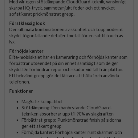
Med vår egen stötdämpande CloudGuard-teknik, vansinnigt
skarpa HQ-tryck, sammetsmjukt foder och ett mycket
sofistikerat prickmönstrat grepp.
Förstklassig look
Den ultimata kombinationen av skönhet och toppmodernt
skydd. Iögonfallande detaljer i metall för en subtil touch av
lyx.
Förhöjda kanter
Elite-mobilskalet har en kameraring och förhöjda kanter som
förbättrar utseendet på din enhet samtidigt som de ger
skydd. De förhindrar repor och skador vid fall från plattan.
Ett bekvämt grepp gör det lättare att hålla i och använda
telefonen.
Funktioner
MagSafe-kompatibel
Stötdämpning: Den banbrytande CloudGuard-
tekniken absorberar upp till 90% av slagkraften
Förbättrat grepp: Punktmönstrad finish på sidorna
ger ett säkert grepp
Förhöjda kanter: Förhöjda kanter runt skärmen och