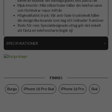
kameran skyddar det känsliga glaset mot platta fall
Mjuk interiör: Mikrofiberfoder håller din telefon varm
och förhindrar repor inifrån
Högkvalitativt tryck: Vår anti-fade tryckteknik håller
din design lika levande som dag ett i månader framöver
Redo för rem: Specialdesignade uttag gör det enkelt
att fästa en telefoncharm (ingår ej)
SPECIFIKATIONER
Artikelnummer
117998
Passar till
iPhone 16 Pro
Produkttyp
Skal
FINNS I
Egenskaper
Stöttålig
Burga
iPhone 16 Pro Skal
iPhone 16 Pro
Skal
Färg
Flerfärgad
Material
Hårdplast (PC), Mjukplast (TPU)
Varumärke
Burga