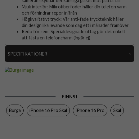
kameran skyddar det känsliga glaset mot platta fall
Mjuk interiör: Mikrofiberfoder håller din telefon varm
och förhindrar repor inifrån
Högkvalitativt tryck: Vår anti-fade tryckteknik håller
din design lika levande som dag ett i månader framöver
Redo för rem: Specialdesignade uttag gör det enkelt
att fästa en telefoncharm (ingår ej)
SPECIFIKATIONER
Artikelnummer
117985
Passar till
iPhone 16 Pro
Produkttyp
Skal
FINNS I
Egenskaper
Stöttålig
Burga
iPhone 16 Pro Skal
iPhone 16 Pro
Skal
Färg
Flerfärgad
Material
Hårdplast (PC), Mjukplast (TPU)
Varumärke
Burga