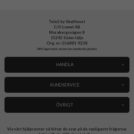
Tillverkarens art nr
936773
EAN
4772229367733
Tele2 by SkalHuset
C/O Lowwi AB
Morabergsvägen 8
15242 Södertälje
Org. nr: 556881-9238
OBS!
Ingen butik, du kan inte handla här på plats
HANDLA
Outlet
Nyheter
KUNDSERVICE
Varumärken
Kundservice
Specialkategorier
90 dagars öppet köp
ÖVRIGT
Köpevillkor
Om oss
Retur
Om cookies
Via vårt hjälpcenter så hittar du svar på de vanligaste frågorna:
Integritetspolicy