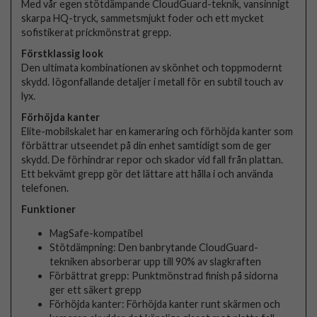
Med vår egen stötdämpande CloudGuard-teknik, vansinnigt
skarpa HQ-tryck, sammetsmjukt foder och ett mycket
sofistikerat prickmönstrat grepp.
Förstklassig look
Den ultimata kombinationen av skönhet och toppmodernt
skydd. Iögonfallande detaljer i metall för en subtil touch av
lyx.
Förhöjda kanter
Elite-mobilskalet har en kameraring och förhöjda kanter som
förbättrar utseendet på din enhet samtidigt som de ger
skydd. De förhindrar repor och skador vid fall från plattan.
Ett bekvämt grepp gör det lättare att hålla i och använda
telefonen.
Funktioner
MagSafe-kompatibel
Stötdämpning: Den banbrytande CloudGuard-
tekniken absorberar upp till 90% av slagkraften
Förbättrat grepp: Punktmönstrad finish på sidorna
ger ett säkert grepp
Förhöjda kanter: Förhöjda kanter runt skärmen och