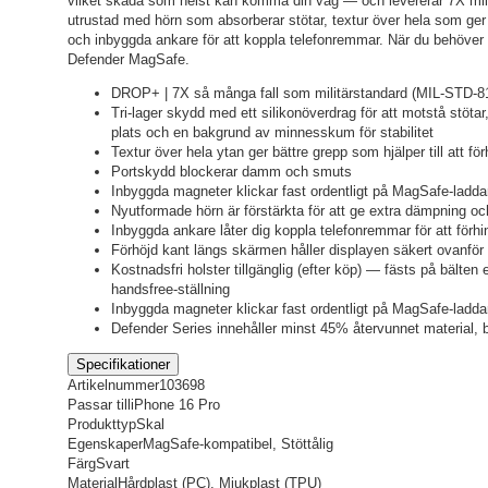
vilket skada som helst kan komma din väg — och levererar 7X mili
utrustad med hörn som absorberar stötar, textur över hela som ge
och inbyggda ankare för att koppla telefonremmar. När du behöver 
Defender MagSafe.
DROP+ | 7X så många fall som militärstandard (MIL-STD-8
Tri-lager skydd med ett silikonöverdrag för att motstå stötar,
plats och en bakgrund av minnesskum för stabilitet
Textur över hela ytan ger bättre grepp som hjälper till att fö
Portskydd blockerar damm och smuts
Inbyggda magneter klickar fast ordentligt på MagSafe-laddar
Nyutformade hörn är förstärkta för att ge extra dämpning och 
Inbyggda ankare låter dig koppla telefonremmar för att förhin
Förhöjd kant längs skärmen håller displayen säkert ovanför 
Kostnadsfri holster tillgänglig (efter köp) — fästs på bälte
handsfree-ställning
Inbyggda magneter klickar fast ordentligt på MagSafe-laddar
Defender Series innehåller minst 45% återvunnet material,
Specifikationer
Artikelnummer
103698
Passar till
iPhone 16 Pro
Produkttyp
Skal
Egenskaper
MagSafe-kompatibel, Stöttålig
Färg
Svart
Material
Hårdplast (PC), Mjukplast (TPU)