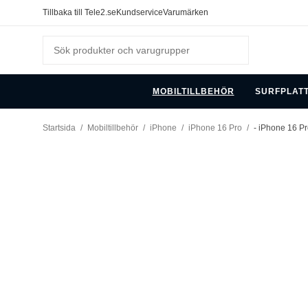
Tillbaka till Tele2.se
Kundservice
Varumärken
MOBILTILLBEHÖR
SURFPLAT
Startsida
/
Mobiltillbehör
/
iPhone
/
iPhone 16 Pro
/
- iPhone 16 Pr