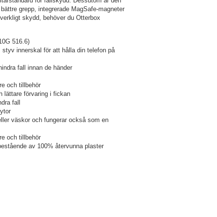
tärstandard för fallskydd. Dessutom är den
r bättre grepp, integrerade MagSafe-magneter
verkligt skydd, behöver du Otterbox
10G 516.6)
 styv innerskal för att hålla din telefon på
rhindra fall innan de händer
e och tillbehör
lättare förvaring i fickan
dra fall
ytor
n eller väskor och fungerar också som en
e och tillbehör
 bestående av 100% återvunna plaster