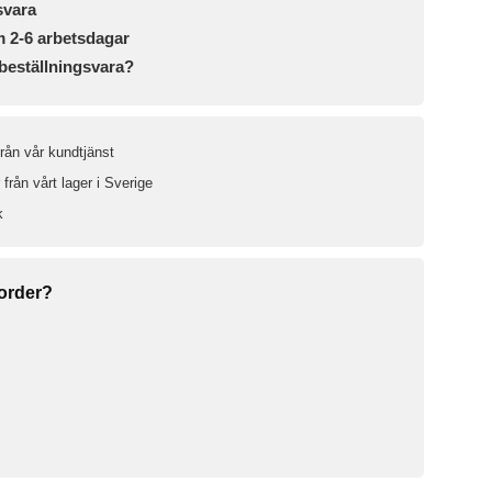
svara
m 2-6 arbetsdagar
beställningsvara?
från vår kundtjänst
från vårt lager i Sverige
k
 order?