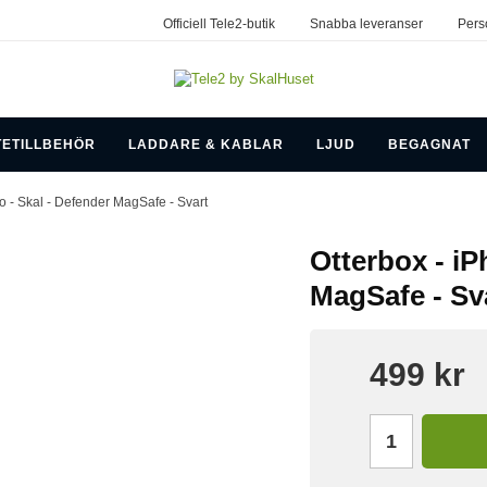
Officiell Tele2-butik
Snabba leveranser
Pers
TETILLBEHÖR
LADDARE & KABLAR
LJUD
BEGAGNAT
o - Skal - Defender MagSafe - Svart
Otterbox - iP
MagSafe - Sv
499 kr