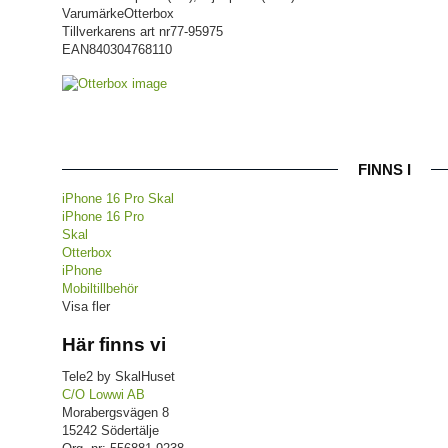
Varumärke
Otterbox
Tillverkarens art nr
77-95975
EAN
840304768110
FINNS I
iPhone 16 Pro Skal
iPhone 16 Pro
Skal
Otterbox
iPhone
Mobiltillbehör
Visa fler
Här finns vi
Tele2 by SkalHuset
C/O Lowwi AB
Morabergsvägen 8
15242 Södertälje