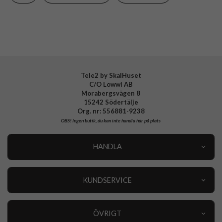
Material
Hårdplast (PC), Mjukplast (TPU)
Varumärke
Nillkin
EAN
6902048286832
Tele2 by SkalHuset
C/O Lowwi AB
Morabergsvägen 8
15242 Södertälje
Org. nr: 556881-9238
OBS!
Ingen butik, du kan inte handla här på plats
HANDLA
Outlet
Nyheter
KUNDSERVICE
Varumärken
Kundservice
Specialkategorier
90 dagars öppet köp
ÖVRIGT
Köpevillkor