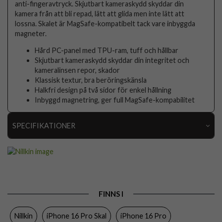
anti-fingeravtryck. Skjutbart kameraskydd skyddar din
kamera från att bli repad, lätt att glida men inte lätt att
lossna. Skalet är MagSafe-kompatibelt tack vare inbyggda
magneter.
Hård PC-panel med TPU-ram, tuff och hållbar
Skjutbart kameraskydd skyddar din integritet och
kameralinsen repor, skador
Klassisk textur, bra beröringskänsla
Halkfri design på två sidor för enkel hållning
Inbyggd magnetring, ger full MagSafe-kompabilitet
SPECIFIKATIONER
Artikelnummer
104316
Passar till
iPhone 16 Pro
Produkttyp
Skal
FINNS I
Egenskaper
Kameraskydd, MagSafe-kompatibel
Nillkin
iPhone 16 Pro Skal
iPhone 16 Pro
Färg
Svart