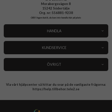
Morabergsvägen 8
15242 Södertälje
Org. nr: 556881-9238
OBS!
Ingen butik, du kan inte handla här på plats
HANDLA
Outlet
Nyheter
KUNDSERVICE
Varumärken
Kundservice
Specialkategorier
90 dagars öppet köp
ÖVRIGT
Köpevillkor
Om oss
Retur
Om cookies
Via vårt hjälpcenter så hittar du svar på de vanligaste frågorna:
Integritetspolicy
https://help.tillbehor.tele2.se