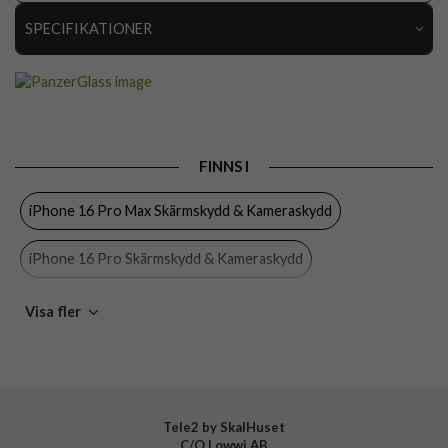
SPECIFIKATIONER
Artikelnummer
102489
Passar till
iPhone 16 Pro, iPhone 16 Pro Max
Produkttyp
Kameraskydd
FINNS I
Egenskaper
Case friendly
iPhone 16 Pro Max Skärmskydd & Kameraskydd
Färg
Genomskinlig
Material
Härdat glas
iPhone 16 Pro Skärmskydd & Kameraskydd
Varumärke
PanzerGlass
iPhone 16 Pro Max
iPhone 16 Pro
PanzerGlass
Visa fler
Tillverkarens art nr
1286
EAN
5715685003035
iPhone
Mobiltillbehör
Tele2 by SkalHuset
C/O Lowwi AB