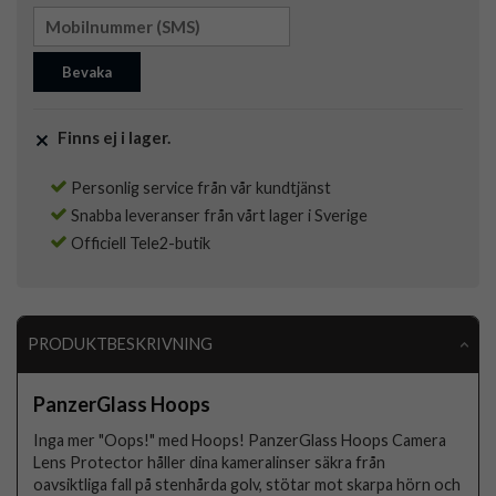
Bevaka
Finns ej i lager.
Personlig service från vår kundtjänst
Snabba leveranser från vårt lager i Sverige
Officiell Tele2-butik
PRODUKTBESKRIVNING
PanzerGlass Hoops
Inga mer "Oops!" med Hoops! PanzerGlass Hoops Camera
Lens Protector håller dina kameralinser säkra från
oavsiktliga fall på stenhårda golv, stötar mot skarpa hörn och