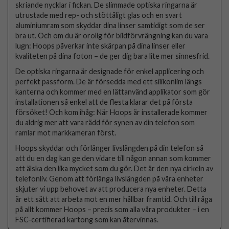
skriande nycklar i fickan. De slimmade optiska ringarna är
utrustade med rep- och stöttåligt glas och en svart
aluminiumram som skyddar dina linser samtidigt som de ser
bra ut. Och om du är orolig för bildförvrängning kan du vara
lugn: Hoops påverkar inte skärpan på dina linser eller
kvaliteten på dina foton – de ger dig bara lite mer sinnesfrid.
De optiska ringarna är designade för enkel applicering och
perfekt passform. De är försedda med ett silikonlim längs
kanterna och kommer med en lättanvänd applikator som gör
installationen så enkel att de flesta klarar det på första
försöket! Och kom ihåg: När Hoops är installerade kommer
du aldrig mer att vara rädd för synen av din telefon som
ramlar mot markkameran först.
Hoops skyddar och förlänger livslängden på din telefon så
att du en dag kan ge den vidare till någon annan som kommer
att älska den lika mycket som du gör. Det är den nya cirkeln av
telefonliv. Genom att förlänga livslängden på våra enheter
skjuter vi upp behovet av att producera nya enheter. Detta
är ett sätt att arbeta mot en mer hållbar framtid. Och till råga
på allt kommer Hoops – precis som alla våra produkter – i en
FSC-certifierad kartong som kan återvinnas.