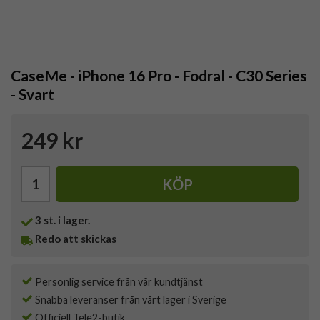
CaseMe - iPhone 16 Pro - Fodral - C30 Series
- Svart
249 kr
KÖP
3
st. i lager.
Redo att skickas
Personlig service från vår kundtjänst
Snabba leveranser från vårt lager i Sverige
Officiell Tele2-butik