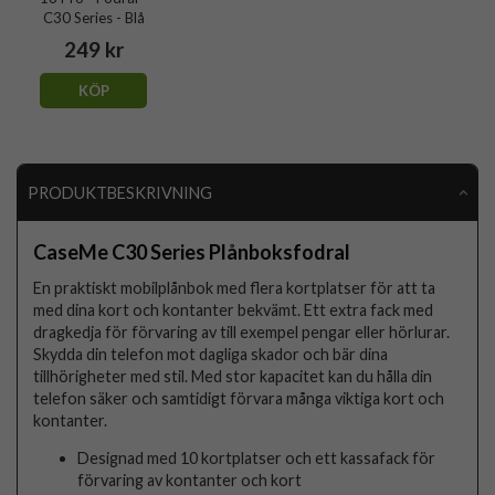
C30 Series - Blå
249 kr
KÖP
PRODUKTBESKRIVNING
CaseMe C30 Series Plånboksfodral
En praktiskt mobilplånbok med flera kortplatser för att ta
med dina kort och kontanter bekvämt. Ett extra fack med
dragkedja för förvaring av till exempel pengar eller hörlurar.
Skydda din telefon mot dagliga skador och bär dina
tillhörigheter med stil. Med stor kapacitet kan du hålla din
telefon säker och samtidigt förvara många viktiga kort och
kontanter.
Designad med 10 kortplatser och ett kassafack för
förvaring av kontanter och kort