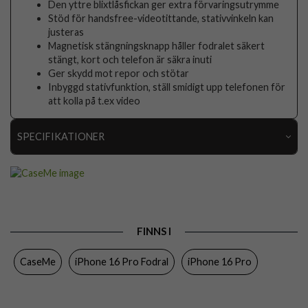
Den yttre blixtlåsfickan ger extra förvaringsutrymme
Stöd för handsfree-videotittande, stativvinkeln kan
justeras
Magnetisk stängningsknapp håller fodralet säkert
stängt, kort och telefon är säkra inuti
Ger skydd mot repor och stötar
Inbyggd stativfunktion, ställ smidigt upp telefonen för
att kolla på t.ex video
SPECIFIKATIONER
Artikelnummer
104149
Passar till
iPhone 16 Pro
Produkttyp
Fodral
FINNS I
Egenskaper
Dragkedja, Handrem, Kortfack, Stativfunktion
CaseMe
iPhone 16 Pro Fodral
iPhone 16 Pro
Färg
Svart
Material
Konstläder, Mjukplast (TPU)