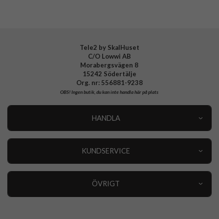
Varumärke
CaseMe
Tele2 by SkalHuset
C/O Lowwi AB
Morabergsvägen 8
15242 Södertälje
Org. nr: 556881-9238
OBS!
Ingen butik, du kan inte handla här på plats
HANDLA
Outlet
Nyheter
KUNDSERVICE
Varumärken
Kundservice
Specialkategorier
90 dagars öppet köp
ÖVRIGT
Köpevillkor
Om oss
Retur
Om cookies