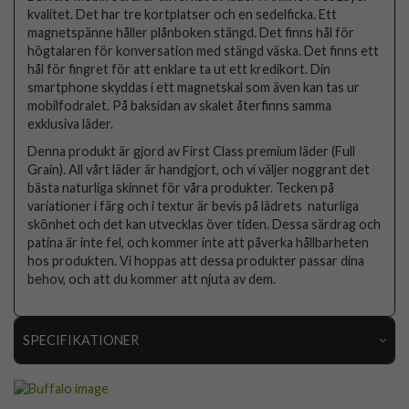
kvalitet. Det har tre kortplatser och en sedelficka. Ett
magnetspänne håller plånboken stängd. Det finns hål för
högtalaren för konversation med stängd väska. Det finns ett
hål för fingret för att enklare ta ut ett kredikort. Din
smartphone skyddas i ett magnetskal som även kan tas ur
mobilfodralet. På baksidan av skalet återfinns samma
exklusiva läder.
Denna produkt är gjord av First Class premium läder (Full
Grain). All vårt läder är handgjort, och vi väljer noggrant det
bästa naturliga skinnet för våra produkter. Tecken på
variationer i färg och i textur är bevis på lädrets naturliga
skönhet och det kan utvecklas över tiden. Dessa särdrag och
patina är inte fel, och kommer inte att påverka hållbarheten
hos produkten. Vi hoppas att dessa produkter passar dina
behov, och att du kommer att njuta av dem.
SPECIFIKATIONER
Artikelnummer
103913