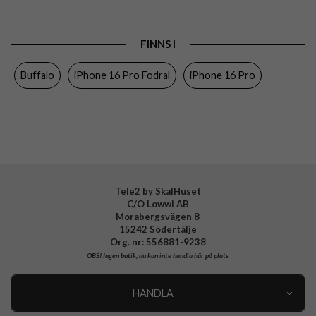
Passar till
iPhone 16 Pro
Produkttyp
Fodral
FINNS I
Egenskaper
Kortfack, Löstagbart skal, MagSafe-
kompatibel
Buffalo
iPhone 16 Pro Fodral
iPhone 16 Pro
Färg
Brun
Material
Mjukplast (TPU), Äkta läder
Varumärke
Buffalo
Tillverkarens art nr
590149
EAN
7319925901495
Tele2 by SkalHuset
C/O Lowwi AB
Morabergsvägen 8
15242 Södertälje
Org. nr: 556881-9238
OBS!
Ingen butik, du kan inte handla här på plats
HANDLA