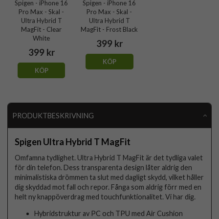
Spigen - iPhone 16
Spigen - iPhone 16
Pro Max - Skal -
Pro Max - Skal -
Ultra Hybrid T
Ultra Hybrid T
MagFit - Clear
MagFit - Frost Black
White
399 kr
399 kr
KÖP
KÖP
PRODUKTBESKRIVNING
Spigen Ultra Hybrid T MagFit
Omfamna tydlighet. Ultra Hybrid T MagFit är det tydliga valet
för din telefon. Dess transparenta design låter aldrig den
minimalistiska drömmen ta slut med dagligt skydd, vilket håller
dig skyddad mot fall och repor. Fånga som aldrig förr med en
helt ny knappöverdrag med touchfunktionalitet. Vi har dig.
Hybridstruktur av PC och TPU med Air Cushion