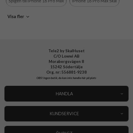
Spigen till iPhone 16 Pro Max
iPhone 16 Pro Max Skal
Varumärke
Spigen
iPhone 16 Pro Max
Skal
Gråa skal
Hårda skal
Visa fler
Tillverkarens art nr
ACS08506
EAN
8809971233620
MagSafe-kompatibla skal och fodral
Spigen
Tele2 by SkalHuset
C/O Lowwi AB
Morabergsvägen 8
15242 Södertälje
Org. nr: 556881-9238
OBS!
Ingen butik, du kan inte handla här på plats
HANDLA
Outlet
Nyheter
KUNDSERVICE
Varumärken
Kundservice
Specialkategorier
90 dagars öppet köp