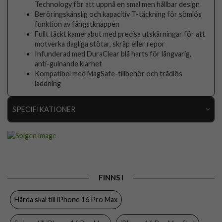
Technology för att uppnå en smal men hållbar design
Beröringskänslig och kapacitiv T-täckning för sömlös
funktion av fångstknappen
Fullt täckt kamerabut med precisa utskärningar för att
motverka dagliga stötar, skräp eller repor
Infunderad med DuraClear blå harts för långvarig,
anti-gulnande klarhet
Kompatibel med MagSafe-tillbehör och trådlös
laddning
SPECIFIKATIONER
Artikelnummer
113480
Passar till
iPhone 16 Pro Max
Produkttyp
Skal
FINNS I
Egenskaper
MagSafe-kompatibel
Hårda skal till iPhone 16 Pro Max
Färg
Genomskinlig, Grå
Material
Hårdplast (PC), Mjukplast (TPU)