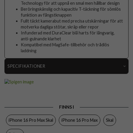
Technology för att uppnå en smal men hållbar design
Beröringskänslig och kapacitiv T-täckning för sömlös
funktion av fångstknappen
Fullt täckt kamerabut med precisa utskärningar för att
motverka dagliga stötar, skräp eller repor
Infunderad med DuraClear blå harts för långvarig,
anti-gulnande klarhet
Kompatibel med MagSafe-tillbehör och trådlös
laddning
SPECIFIKATIONER
Artikelnummer
116586
Passar till
iPhone 16 Pro Max
Produkttyp
Skal
FINNS I
Egenskaper
MagSafe-kompatibel
iPhone 16 Pro Max Skal
iPhone 16 Pro Max
Skal
Färg
Genomskinlig, Roseguld
Material
Hårdplast (PC), Mjukplast (TPU)