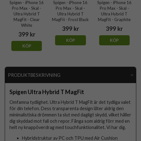
Spigen - iPhone 16
Spigen - iPhone 16
Spigen - iPhone 16
Pro Max - Skal -
Pro Max - Skal -
Pro Max - Skal -
Ultra Hybrid T
Ultra Hybrid T
Ultra Hybrid T
MagFit - Clear
MagFit - Frost Black
MagFit - Graphite
White
399 kr
399 kr
399 kr
KÖP
KÖP
KÖP
PRODUKTBESKRIVNING
Spigen Ultra Hybrid T MagFit
Omfamna tydlighet. Ultra Hybrid T MagFit är det tydliga valet
för din telefon. Dess transparenta design låter aldrig den
minimalistiska drömmen ta slut med dagligt skydd, vilket håller
dig skyddad mot fall och repor. Fånga som aldrig förr med en
helt ny knappöverdrag med touchfunktionalitet. Vi har dig.
Hybridstruktur av PC och TPU med Air Cushion