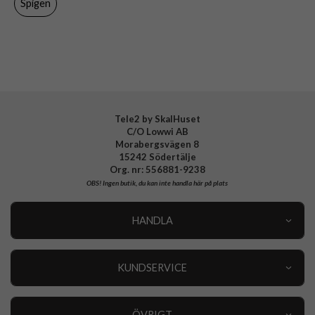
Spigen
Varumärke
Spigen
Tillverkarens art nr
ACS09069
EAN
8809971239004
Tele2 by SkalHuset
C/O Lowwi AB
Morabergsvägen 8
15242 Södertälje
Org. nr: 556881-9238
OBS!
Ingen butik, du kan inte handla här på plats
HANDLA
Outlet
Nyheter
KUNDSERVICE
Varumärken
Kundservice
Specialkategorier
90 dagars öppet köp
ÖVRIGT