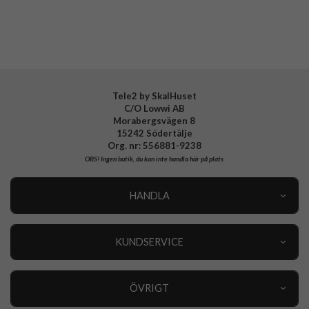
Tillverkarens art nr
ACS08688
EAN
8809971235167
Tele2 by SkalHuset
C/O Lowwi AB
Morabergsvägen 8
15242 Södertälje
Org. nr: 556881-9238
OBS!
Ingen butik, du kan inte handla här på plats
HANDLA
Outlet
Nyheter
KUNDSERVICE
Varumärken
Kundservice
Specialkategorier
90 dagars öppet köp
ÖVRIGT
Köpevillkor