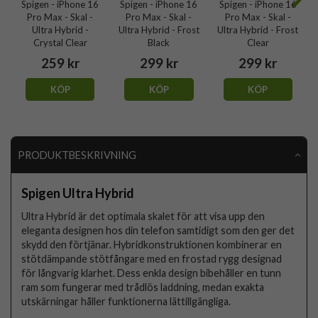
Spigen - iPhone 16
Spigen - iPhone 16
Spigen - iPhone 16
Pro Max - Skal -
Pro Max - Skal -
Pro Max - Skal -
Ultra Hybrid -
Ultra Hybrid - Frost
Ultra Hybrid - Frost
Crystal Clear
Black
Clear
259 kr
299 kr
299 kr
KÖP
KÖP
KÖP
PRODUKTBESKRIVNING
Spigen Ultra Hybrid
Ultra Hybrid är det optimala skalet för att visa upp den
eleganta designen hos din telefon samtidigt som den ger det
skydd den förtjänar. Hybridkonstruktionen kombinerar en
stötdämpande stötfångare med en frostad rygg designad
för långvarig klarhet. Dess enkla design bibehåller en tunn
ram som fungerar med trådlös laddning, medan exakta
utskärningar håller funktionerna lättillgängliga.