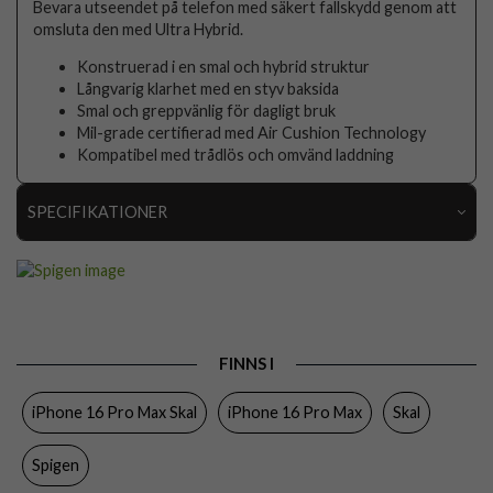
Bevara utseendet på telefon med säkert fallskydd genom att
omsluta den med Ultra Hybrid.
Konstruerad i en smal och hybrid struktur
Långvarig klarhet med en styv baksida
Smal och greppvänlig för dagligt bruk
Mil-grade certifierad med Air Cushion Technology
Kompatibel med trådlös och omvänd laddning
SPECIFIKATIONER
Artikelnummer
116576
Passar till
iPhone 16 Pro Max
Produkttyp
Skal
FINNS I
Egenskaper
Trådlös laddning-kompatibel
iPhone 16 Pro Max Skal
iPhone 16 Pro Max
Skal
Färg
Genomskinlig, Roseguld
Material
Hårdplast (PC), Mjukplast (TPU)
Spigen
Varumärke
Spigen