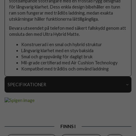
stötdämpande stötfångare med en frostad rygg designad
för långvarig klarhet. Dess enkla design bibehåller en tunn
ram som fungerar med trådlös laddning, medan exakta
utskärningar håller funktionerna lättillgängliga.
Bevara utseendet på telefon med säkert fallskydd genom att
omsluta den med Ultra Hybrid Matte.
Konstruerad i en smal och hybrid struktur
Långvarig klarhet med en styv baksida
Smal och greppvänlig för dagligt bruk
Mil-grade certifierad med Air Cushion Technology
Kompatibel med trådlös och omvänd laddning
SPECIFIKATIONER
Artikelnummer
103232
Passar till
iPhone 16 Pro Max
Produkttyp
Skal
FINNS I
Egenskaper
Trådlös laddning-kompatibel