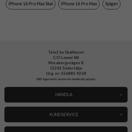
iPhone 16 Pro Max Skal
iPhone 16 Pro Max
Spigen
Färg
Genomskinlig, Svart
Material
Hårdplast (PC), Mjukplast (TPU)
Varumärke
Spigen
Tillverkarens art nr
ACS07996
EAN
8809971229326
Tele2 by SkalHuset
C/O Lowwi AB
Morabergsvägen 8
15242 Södertälje
Org. nr: 556881-9238
OBS!
Ingen butik, du kan inte handla här på plats
HANDLA
Outlet
Nyheter
KUNDSERVICE
Varumärken
Kundservice
Specialkategorier
90 dagars öppet köp