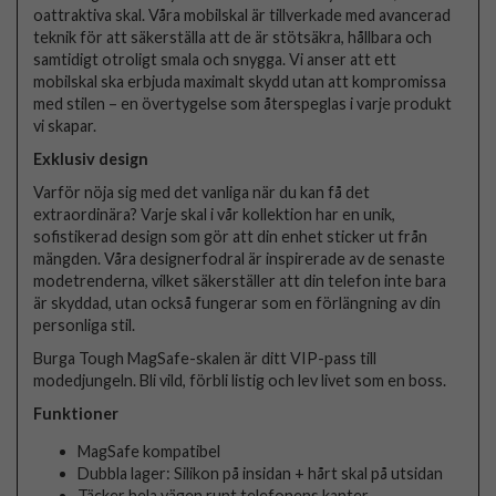
oattraktiva skal. Våra mobilskal är tillverkade med avancerad
teknik för att säkerställa att de är stötsäkra, hållbara och
samtidigt otroligt smala och snygga. Vi anser att ett
mobilskal ska erbjuda maximalt skydd utan att kompromissa
med stilen – en övertygelse som återspeglas i varje produkt
vi skapar.
Exklusiv design
Varför nöja sig med det vanliga när du kan få det
extraordinära? Varje skal i vår kollektion har en unik,
sofistikerad design som gör att din enhet sticker ut från
mängden. Våra designerfodral är inspirerade av de senaste
modetrenderna, vilket säkerställer att din telefon inte bara
är skyddad, utan också fungerar som en förlängning av din
personliga stil.
Burga Tough MagSafe-skalen är ditt VIP-pass till
modedjungeln. Bli vild, förbli listig och lev livet som en boss.
Funktioner
MagSafe kompatibel
Dubbla lager: Silikon på insidan + hårt skal på utsidan
Täcker hela vägen runt telefonens kanter