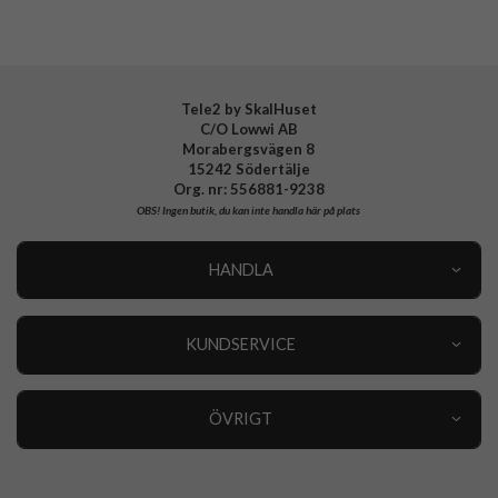
Tele2 by SkalHuset
C/O Lowwi AB
Morabergsvägen 8
15242 Södertälje
Org. nr: 556881-9238
OBS!
Ingen butik, du kan inte handla här på plats
HANDLA
Outlet
Nyheter
KUNDSERVICE
Varumärken
Kundservice
Specialkategorier
90 dagars öppet köp
ÖVRIGT
Köpevillkor
Om oss
Retur
Om cookies