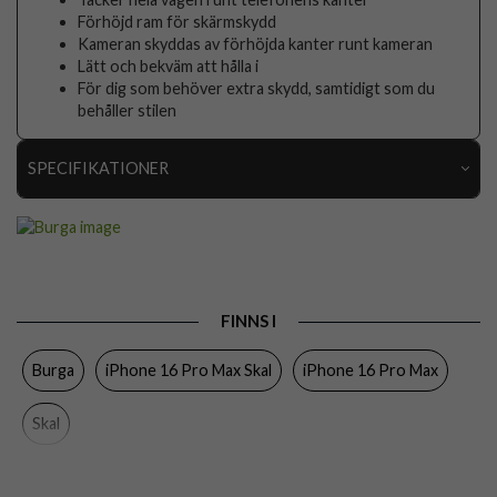
Förhöjd ram för skärmskydd
Kameran skyddas av förhöjda kanter runt kameran
Lätt och bekväm att hålla i
För dig som behöver extra skydd, samtidigt som du
behåller stilen
SPECIFIKATIONER
Artikelnummer
118187
Passar till
iPhone 16 Pro Max
Produkttyp
Skal
FINNS I
Färg
Flerfärgad
Burga
iPhone 16 Pro Max Skal
iPhone 16 Pro Max
Material
Hårdplast (PC), Mjukplast (TPU)
Varumärke
Burga
Skal
Tillverkarens art nr
939427
EAN
4772229394272