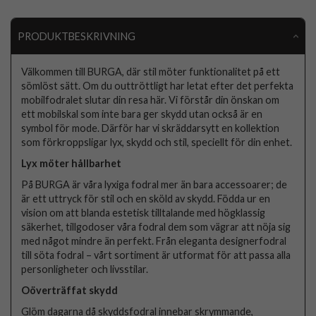
PRODUKTBESKRIVNING
Välkommen till BURGA, där stil möter funktionalitet på ett
sömlöst sätt. Om du outtröttligt har letat efter det perfekta
mobilfodralet slutar din resa här. Vi förstår din önskan om
ett mobilskal som inte bara ger skydd utan också är en
symbol för mode. Därför har vi skräddarsytt en kollektion
som förkroppsligar lyx, skydd och stil, speciellt för din enhet.
Lyx möter hållbarhet
På BURGA är våra lyxiga fodral mer än bara accessoarer; de
är ett uttryck för stil och en sköld av skydd. Födda ur en
vision om att blanda estetisk tilltalande med högklassig
säkerhet, tillgodoser våra fodral dem som vägrar att nöja sig
med något mindre än perfekt. Från eleganta designerfodral
till söta fodral – vårt sortiment är utformat för att passa alla
personligheter och livsstilar.
Oöverträffat skydd
Glöm dagarna då skyddsfodral innebar skrymmande,