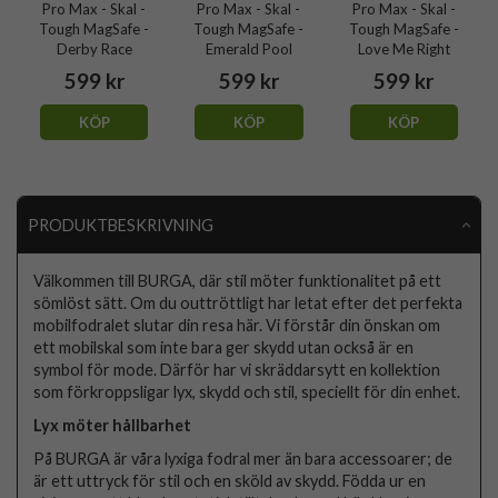
Pro Max - Skal -
Pro Max - Skal -
Pro Max - Skal -
Tough MagSafe -
Tough MagSafe -
Tough MagSafe -
Derby Race
Emerald Pool
Love Me Right
599 kr
599 kr
599 kr
KÖP
KÖP
KÖP
PRODUKTBESKRIVNING
Välkommen till BURGA, där stil möter funktionalitet på ett
sömlöst sätt. Om du outtröttligt har letat efter det perfekta
mobilfodralet slutar din resa här. Vi förstår din önskan om
ett mobilskal som inte bara ger skydd utan också är en
symbol för mode. Därför har vi skräddarsytt en kollektion
som förkroppsligar lyx, skydd och stil, speciellt för din enhet.
Lyx möter hållbarhet
På BURGA är våra lyxiga fodral mer än bara accessoarer; de
är ett uttryck för stil och en sköld av skydd. Födda ur en