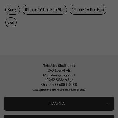
Färg
Flerfärgad
Burga
iPhone 16 Pro Max Skal
iPhone 16 Pro Max
Material
Hårdplast (PC), Mjukplast (TPU)
Varumärke
Burga
Skal
Tillverkarens art nr
937651
EAN
4772229376513
Tele2 by SkalHuset
C/O Lowwi AB
Morabergsvägen 8
15242 Södertälje
Org. nr: 556881-9238
OBS!
Ingen butik, du kan inte handla här på plats
HANDLA
Outlet