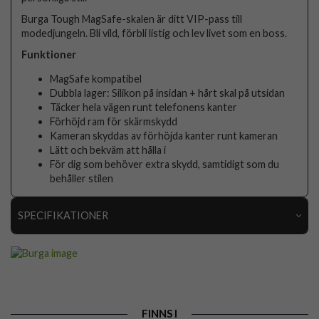
Burga Tough MagSafe-skalen är ditt VIP-pass till
modedjungeln. Bli vild, förbli listig och lev livet som en boss.
Funktioner
MagSafe kompatibel
Dubbla lager: Silikon på insidan + hårt skal på utsidan
Täcker hela vägen runt telefonens kanter
Förhöjd ram för skärmskydd
Kameran skyddas av förhöjda kanter runt kameran
Lätt och bekväm att hålla i
För dig som behöver extra skydd, samtidigt som du
behåller stilen
SPECIFIKATIONER
Artikelnummer
118179
Passar till
iPhone 16 Pro Max
Produkttyp
Skal
FINNS I