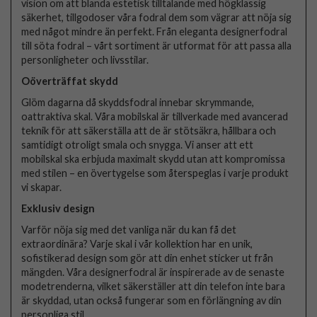
vision om att blanda estetisk tilltalande med högklassig
säkerhet, tillgodoser våra fodral dem som vägrar att nöja sig
med något mindre än perfekt. Från eleganta designerfodral
till söta fodral – vårt sortiment är utformat för att passa alla
personligheter och livsstilar.
Oöverträffat skydd
Glöm dagarna då skyddsfodral innebar skrymmande,
oattraktiva skal. Våra mobilskal är tillverkade med avancerad
teknik för att säkerställa att de är stötsäkra, hållbara och
samtidigt otroligt smala och snygga. Vi anser att ett
mobilskal ska erbjuda maximalt skydd utan att kompromissa
med stilen – en övertygelse som återspeglas i varje produkt
vi skapar.
Exklusiv design
Varför nöja sig med det vanliga när du kan få det
extraordinära? Varje skal i vår kollektion har en unik,
sofistikerad design som gör att din enhet sticker ut från
mängden. Våra designerfodral är inspirerade av de senaste
modetrenderna, vilket säkerställer att din telefon inte bara
är skyddad, utan också fungerar som en förlängning av din
personliga stil.