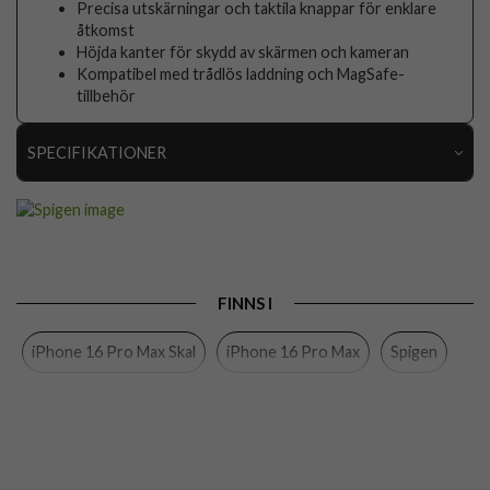
Precisa utskärningar och taktila knappar för enklare
åtkomst
Höjda kanter för skydd av skärmen och kameran
Kompatibel med trådlös laddning och MagSafe-
tillbehör
SPECIFIKATIONER
Artikelnummer
103218
Passar till
iPhone 16 Pro Max
Produkttyp
Skal
FINNS I
Egenskaper
MagSafe-kompatibel, Slimmad
iPhone 16 Pro Max Skal
iPhone 16 Pro Max
Spigen
Färg
Grå
Material
Hårdplast (PC), Mjukplast (TPU)
Varumärke
Spigen
Tillverkarens art nr
ACS07979