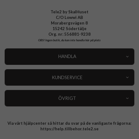
EAN
8809971229159
Tele2 by SkalHuset
C/O Lowwi AB
Morabergsvägen 8
15242 Södertälje
Org. nr: 556881-9238
OBS!
Ingen butik, du kan inte handla här på plats
HANDLA
Outlet
Nyheter
KUNDSERVICE
Varumärken
Kundservice
Specialkategorier
90 dagars öppet köp
ÖVRIGT
Köpevillkor
Om oss
Retur
Om cookies
Via vårt hjälpcenter så hittar du svar på de vanligaste frågorna:
Integritetspolicy
https://help.tillbehor.tele2.se