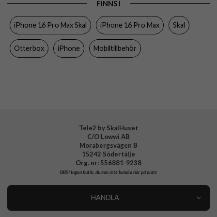
FINNS I
Egenskaper
MagSafe-kompatibel, Stöttålig
iPhone 16 Pro Max Skal
iPhone 16 Pro Max
Skal
Färg
Genomskinlig
Material
Hårdplast (PC), Mjukplast (TPU)
Otterbox
iPhone
Mobiltillbehör
Varumärke
Otterbox
Tillverkarens art nr
77-96417
EAN
840304772377
Tele2 by SkalHuset
C/O Lowwi AB
Morabergsvägen 8
15242 Södertälje
Org. nr: 556881-9238
OBS!
Ingen butik, du kan inte handla här på plats
HANDLA
Outlet