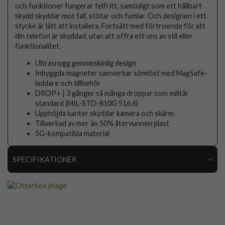
och funktioner fungerar felfritt, samtidigt som ett hållbart
skydd skyddar mot fall, stötar och fumlar. Och designen i ett
stycke är lätt att installera. Fortsätt med förtroende för att
din telefon är skyddad, utan att offra ett uns av stil eller
funktionalitet.
Ultrasnygg genomskinlig design
Inbyggda magneter samverkar sömlöst med MagSafe-
laddare och tillbehör
DROP+ | 3 gånger så många droppar som militär
standard (MIL-STD-810G 516.6)
Upphöjda kanter skyddar kamera och skärm
Tillverkad av mer än 50% återvunnen plast
5G-kompatibla material
SPECIFIKATIONER
Artikelnummer
103715
Passar till
iPhone 16 Pro Max
Produkttyp
Skal