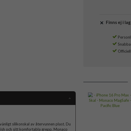
Finns ej i lag
Personli
Snabba l
Officiel
ligt silikonskal av återvunnen plast. Du
inish och sitt komfortabla grepp. Monaco