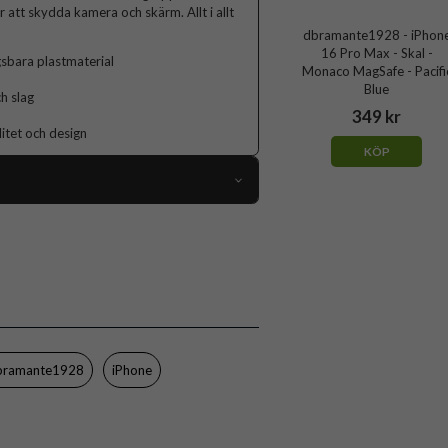
 att skydda kamera och skärm. Allt i allt
dbramante1928 - iPhon
16 Pro Max - Skal -
gsbara plastmaterial
Monaco MagSafe - Pacifi
Blue
h slag
349 kr
itet och design
KÖP
103464
iPhone 16 Pro Max
Skal
MagSafe-kompatibel
Rosa
bramante1928
iPhone
Silikon
dbramante1928
MO67PISA6323