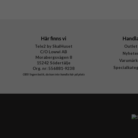
EAN
Här finns vi
Handl
Tele2 by SkalHuset
Outlet
C/O Lowwi AB
Nyhete
Morabergsvägen 8
Varumärk
15242 Södertälje
Specialkate
Org. nr: 556881-9238
OBS!
Ingen butik, du kan inte handla här på plats