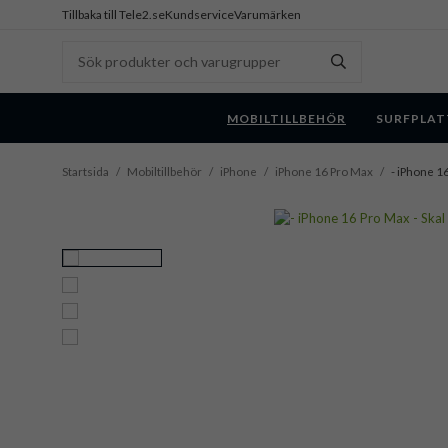
Tillbaka till Tele2.se
Kundservice
Varumärken
MOBILTILLBEHÖR
SURFPLAT
Startsida
/
Mobiltillbehör
/
iPhone
/
iPhone 16 Pro Max
/
- iPhone 1