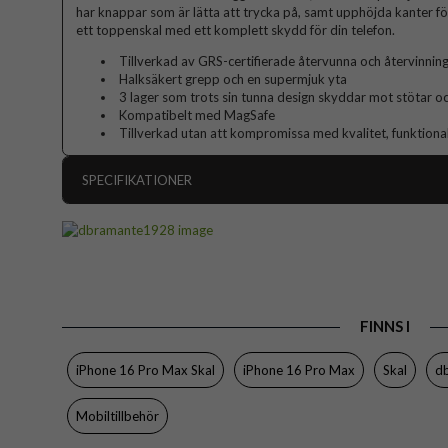
har knappar som är lätta att trycka på, samt upphöjda kanter för
ett toppenskal med ett komplett skydd för din telefon.
Tillverkad av GRS-certifierade återvunna och återvinnin
Halksäkert grepp och en supermjuk yta
3 lager som trots sin tunna design skyddar mot stötar oc
Kompatibelt med MagSafe
Tillverkad utan att kompromissa med kvalitet, funktional
SPECIFIKATIONER
Artikelnummer
Passar till
Produkttyp
Egenskaper
FINNS I
Färg
iPhone 16 Pro Max Skal
iPhone 16 Pro Max
Skal
d
Material
Varumärke
Mobiltillbehör
Tillverkarens art nr