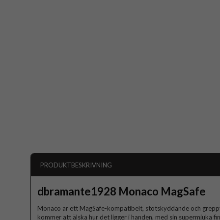
PRODUKTBESKRIVNING
dbramante1928 Monaco MagSafe
Monaco är ett MagSafe-kompatibelt, stötskyddande och greppvän
kommer att älska hur det ligger i handen, med sin supermjuka f