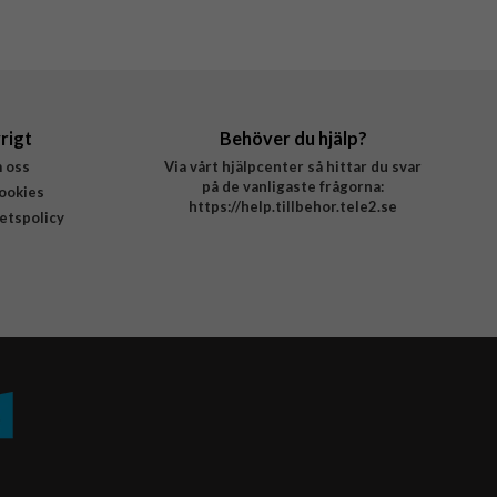
rigt
Behöver du hjälp?
 oss
Via vårt hjälpcenter så hittar du svar
på de vanligaste frågorna:
ookies
https://help.tillbehor.tele2.se
tetspolicy