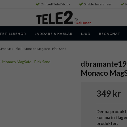
Officiell Tele2-butik
Snabba leveranser
P
TETILLBEHÖR
LADDARE & KABLAR
LJUD
BEGAGNAT
6 Pro Max - Skal - Monaco MagSafe - Pink Sand
dbramante1928
Monaco MagSa
349 kr
Denna produkt 
komma in i lage
produkter: