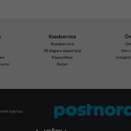
5711428063236
a
Kundservice
Öv
Kundservice
Om
r
90 dagars öppet köp
Om c
en
Köpevillkor
Integri
gorier
Retur