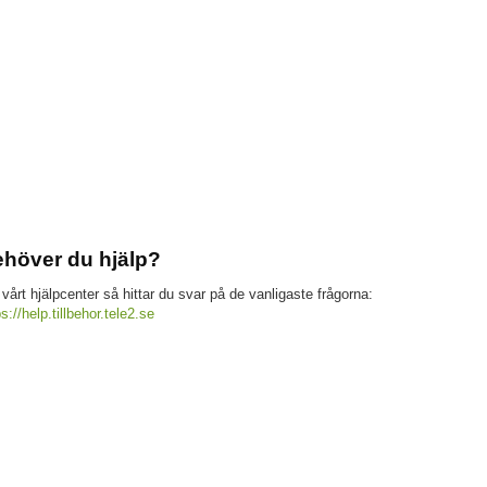
höver du hjälp?
 vårt hjälpcenter så hittar du svar på de vanligaste frågorna:
ps://help.tillbehor.tele2.se