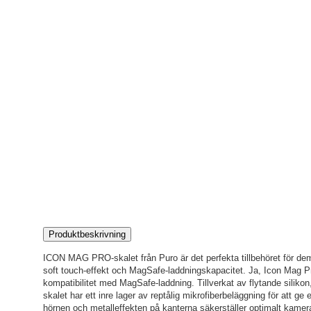
Produktbeskrivning
ICON MAG PRO-skalet från Puro är det perfekta tillbehöret för d
soft touch-effekt och MagSafe-laddningskapacitet. Ja, Icon Mag Pr
kompatibilitet med MagSafe-laddning. Tillverkat av flytande siliko
skalet har ett inre lager av reptålig mikrofiberbeläggning för att g
hörnen och metalleffekten på kanterna säkerställer optimalt kame