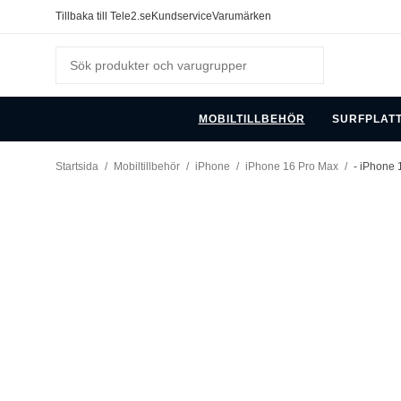
Tillbaka till Tele2.se
Kundservice
Varumärken
MOBILTILLBEHÖR
SURFPLAT
Startsida
/
Mobiltillbehör
/
iPhone
/
iPhone 16 Pro Max
/
- iPhone 