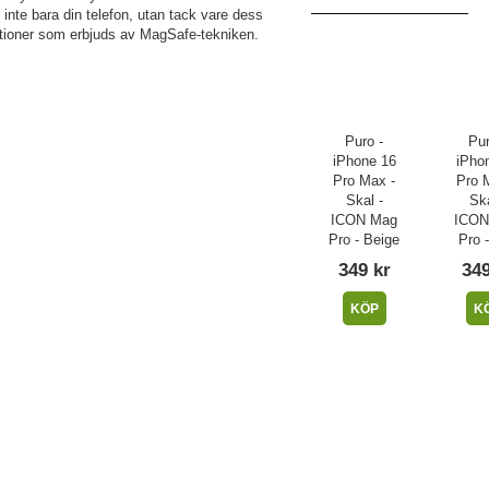
te bara din telefon, utan tack vare dess
nktioner som erbjuds av MagSafe-tekniken.
Puro -
Pur
iPhone 16
iPho
Pro Max -
Pro 
Skal -
Ska
ICON Mag
ICON
Pro - Beige
Pro 
349 kr
349
KÖP
K