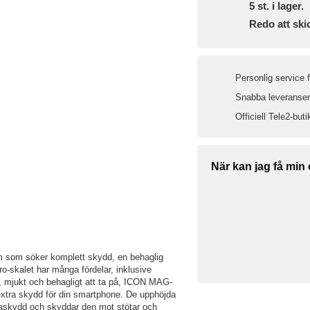
5
st. i lager.
Redo att ski
Personlig service 
Snabba leveranser 
Officiell Tele2-buti
När kan jag få min
em som söker komplett skydd, en behaglig
o-skalet har många fördelar, inklusive
n, mjukt och behagligt att ta på, ICON MAG-
e extra skydd för din smartphone. De upphöjda
raskydd och skyddar den mot stötar och