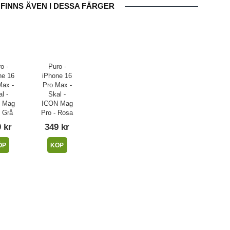
FINNS ÄVEN I DESSA FÄRGER
o -
Puro -
ne 16
iPhone 16
Max -
Pro Max -
l -
Skal -
 Mag
ICON Mag
- Grå
Pro - Rosa
 kr
349 kr
ÖP
KÖP