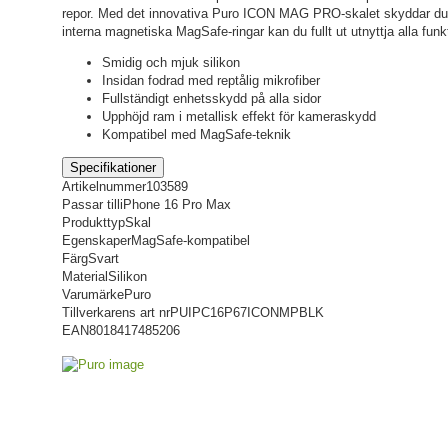
repor. Med det innovativa Puro ICON MAG PRO-skalet skyddar du in
interna magnetiska MagSafe-ringar kan du fullt ut utnyttja alla fu
Smidig och mjuk silikon
Insidan fodrad med reptålig mikrofiber
Fullständigt enhetsskydd på alla sidor
Upphöjd ram i metallisk effekt för kameraskydd
Kompatibel med MagSafe-teknik
Specifikationer
Artikelnummer
103589
Passar till
iPhone 16 Pro Max
Produkttyp
Skal
Egenskaper
MagSafe-kompatibel
Färg
Svart
Material
Silikon
Varumärke
Puro
Tillverkarens art nr
PUIPC16P67ICONMPBLK
EAN
8018417485206