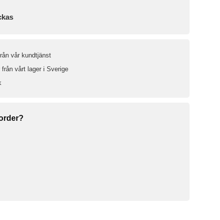
ckas
från vår kundtjänst
från vårt lager i Sverige
k
 order?