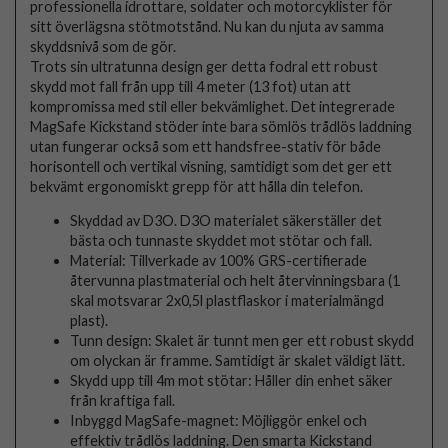
professionella idrottare, soldater och motorcyklister för
sitt överlägsna stötmotstånd. Nu kan du njuta av samma
skyddsnivå som de gör.
Trots sin ultratunna design ger detta fodral ett robust
skydd mot fall från upp till 4 meter (13 fot) utan att
kompromissa med stil eller bekvämlighet. Det integrerade
MagSafe Kickstand stöder inte bara sömlös trådlös laddning
utan fungerar också som ett handsfree-stativ för både
horisontell och vertikal visning, samtidigt som det ger ett
bekvämt ergonomiskt grepp för att hålla din telefon.
Skyddad av D3O. D3O materialet säkerställer det
bästa och tunnaste skyddet mot stötar och fall.
Material: Tillverkade av 100% GRS-certifierade
återvunna plastmaterial och helt återvinningsbara (1
skal motsvarar 2x0,5l plastflaskor i materialmängd
plast).
Tunn design: Skalet är tunnt men ger ett robust skydd
om olyckan är framme. Samtidigt är skalet väldigt lätt.
Skydd upp till 4m mot stötar: Håller din enhet säker
från kraftiga fall.
Inbyggd MagSafe-magnet: Möjliggör enkel och
effektiv trådlös laddning. Den smarta Kickstand