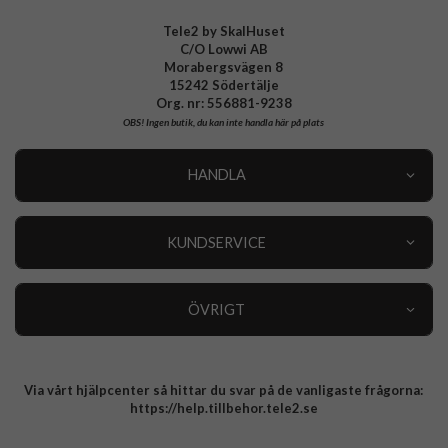
Tele2 by SkalHuset
C/O Lowwi AB
Morabergsvägen 8
15242 Södertälje
Org. nr: 556881-9238
OBS!
Ingen butik, du kan inte handla här på plats
HANDLA
Outlet
Nyheter
KUNDSERVICE
Varumärken
Kundservice
Specialkategorier
90 dagars öppet köp
ÖVRIGT
Köpevillkor
Om oss
Retur
Om cookies
Via vårt hjälpcenter så hittar du svar på de vanligaste frågorna:
Integritetspolicy
https://help.tillbehor.tele2.se