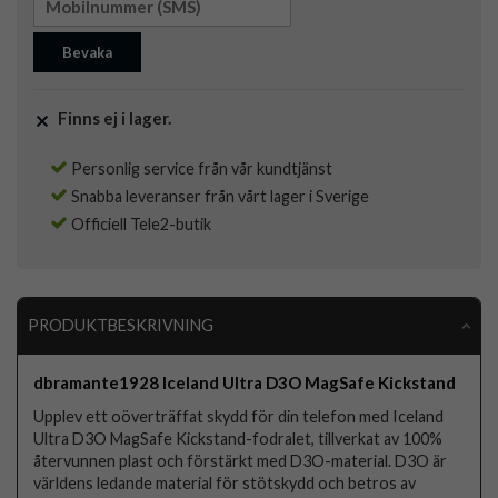
Bevaka
Finns ej i lager.
Personlig service från vår kundtjänst
Snabba leveranser från vårt lager i Sverige
Officiell Tele2-butik
PRODUKTBESKRIVNING
dbramante1928 Iceland Ultra D3O MagSafe Kickstand
Upplev ett oöverträffat skydd för din telefon med Iceland
Ultra D3O MagSafe Kickstand-fodralet, tillverkat av 100%
återvunnen plast och förstärkt med D3O-material. D3O är
världens ledande material för stötskydd och betros av