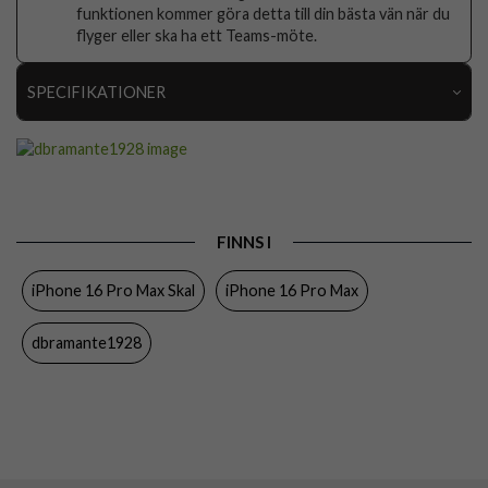
funktionen kommer göra detta till din bästa vän när du
flyger eller ska ha ett Teams-möte.
SPECIFIKATIONER
Artikelnummer
103444
Passar till
iPhone 16 Pro Max
Produkttyp
Skal
FINNS I
Egenskaper
MagSafe-kompatibel, Miljövänlig,
Stativfunktion
iPhone 16 Pro Max Skal
iPhone 16 Pro Max
Färg
Blå
dbramante1928
Material
D3O, Återvunnen plast
Varumärke
dbramante1928
Tillverkarens art nr
IUK7DABL6301
EAN
5711428063014