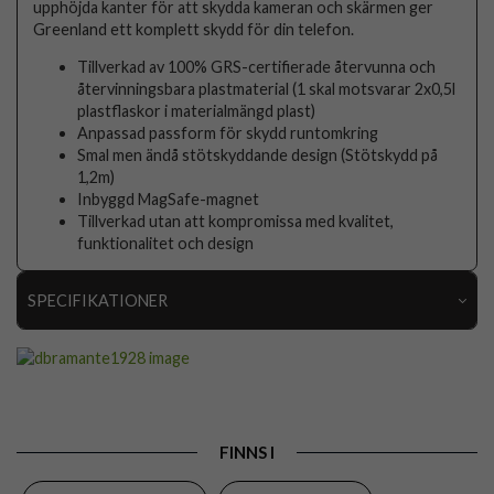
upphöjda kanter för att skydda kameran och skärmen ger
Greenland ett komplett skydd för din telefon.
Tillverkad av 100% GRS-certifierade återvunna och
återvinningsbara plastmaterial (1 skal motsvarar 2x0,5l
plastflaskor i materialmängd plast)
Anpassad passform för skydd runtomkring
Smal men ändå stötskyddande design (Stötskydd på
1,2m)
Inbyggd MagSafe-magnet
Tillverkad utan att kompromissa med kvalitet,
funktionalitet och design
SPECIFIKATIONER
Artikelnummer
103412
Passar till
iPhone 16 Pro Max
Produkttyp
Skal
FINNS I
Egenskaper
MagSafe-kompatibel, Miljövänlig