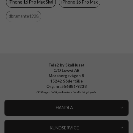
iPhone 16 Pro Max Skal
iPhone 16 Pro Max
Färg
Rosa
Material
Återvunnen plast
dbramante1928
Varumärke
dbramante1928
Tillverkarens art nr
GP67PISA6256
EAN
5711428062567
Tele2 by SkalHuset
C/O Lowwi AB
Morabergsvägen 8
15242 Södertälje
Org. nr: 556881-9238
OBS!
Ingen butik, du kan inte handla här på plats
HANDLA
Outlet
Nyheter
KUNDSERVICE
Varumärken