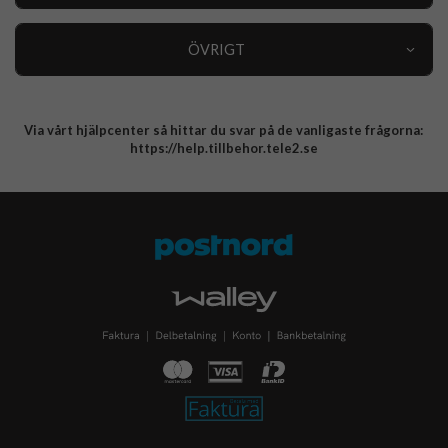
Kundservice
Specialkategorier
90 dagars öppet köp
ÖVRIGT
Köpevillkor
Om oss
Retur
Om cookies
Via vårt hjälpcenter så hittar du svar på de vanligaste frågorna:
Integritetspolicy
https://help.tillbehor.tele2.se