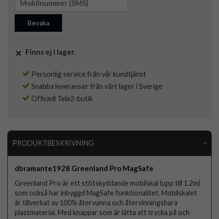
Bevaka
Finns ej i lager.
Personlig service från vår kundtjänst
Snabba leveranser från vårt lager i Sverige
Officiell Tele2-butik
PRODUKTBESKRIVNING
dbramante1928 Greenland Pro MagSafe
Greenland Pro är ett stötskyddande mobilskal (upp till 1.2m)
som också har inbyggd MagSafe funktionalitet. Mobilskalet
är tillverkat av 100% återvunna och återvinningsbara
plastmaterial. Med knappar som är lätta att trycka på och