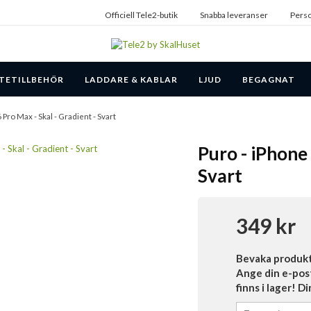
Officiell Tele2-butik
Snabba leveranser
Perso
TETILLBEHÖR
LADDARE & KABLAR
LJUD
BEGAGNAT
 Pro Max - Skal - Gradient - Svart
Puro - iPhone 
Svart
349 kr
Bevaka produk
Ange din e-pos
finns i lager! D