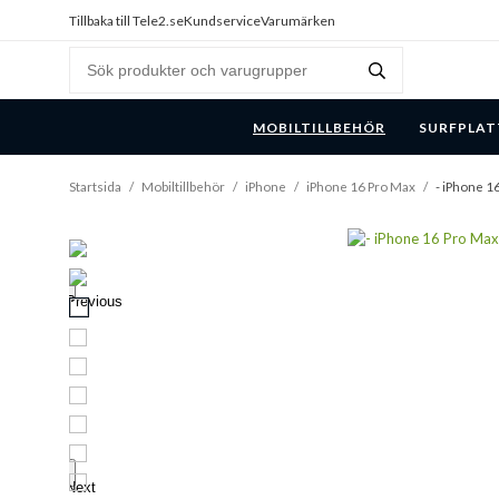
Tillbaka till Tele2.se
Kundservice
Varumärken
MOBILTILLBEHÖR
SURFPLAT
Startsida
/
Mobiltillbehör
/
iPhone
/
iPhone 16 Pro Max
/
- iPhone 16
Previous
Next