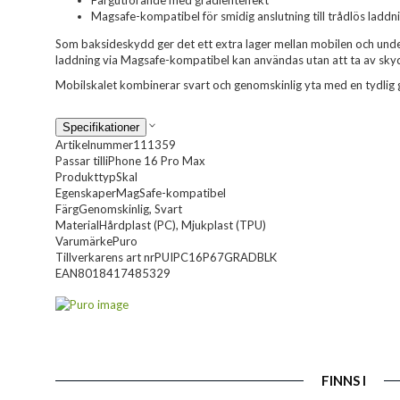
Färgutförande med gradienteffekt
Magsafe-kompatibel för smidig anslutning till trådlös ladd
Som baksideskydd ger det ett extra lager mellan mobilen och under
laddning via Magsafe-kompatibel kan användas utan att ta av sky
Mobilskalet kombinerar svart och genomskinlig yta med en tydlig 
Specifikationer
Artikelnummer
111359
Passar till
iPhone 16 Pro Max
Produkttyp
Skal
Egenskaper
MagSafe-kompatibel
Färg
Genomskinlig, Svart
Material
Hårdplast (PC), Mjukplast (TPU)
Varumärke
Puro
Tillverkarens art nr
PUIPC16P67GRADBLK
EAN
8018417485329
FINNS I