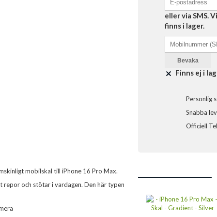
eller via SMS. 
finns i lager.
Bevaka
Finns ej i lag
Personlig s
Snabba leve
Officiell T
skinligt mobilskal till iPhone 16 Pro Max.
t repor och stötar i vardagen. Den här typen
amera