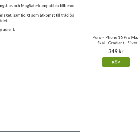
ningsbas och MagSafe-kompatibla tillbehör
laget, samtidigt som åtkomst till trådlös
ddet.
gradient.
Puro - iPhone 16 Pro Ma
- Skal - Gradient - Silver
349 kr
KÖP