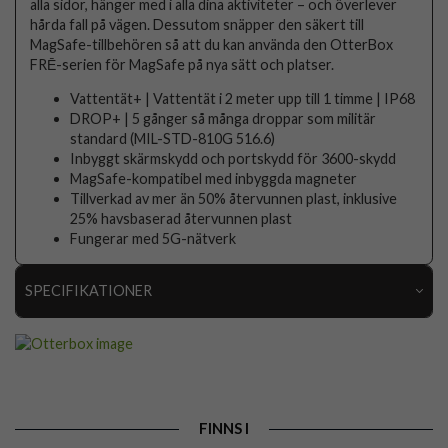
alla sidor, hänger med i alla dina aktiviteter – och överlever
hårda fall på vägen. Dessutom snäpper den säkert till
MagSafe-tillbehören så att du kan använda den OtterBox
FRĒ-serien för MagSafe på nya sätt och platser.
Vattentät+ | Vattentät i 2 meter upp till 1 timme | IP68
DROP+ | 5 gånger så många droppar som militär
standard (MIL-STD-810G 516.6)
Inbyggt skärmskydd och portskydd för 3600-skydd
MagSafe-kompatibel med inbyggda magneter
Tillverkad av mer än 50% återvunnen plast, inklusive
25% havsbaserad återvunnen plast
Fungerar med 5G-nätverk
SPECIFIKATIONER
Artikelnummer
107527
Passar till
iPhone 16 Pro Max
Produkttyp
Skal
FINNS I
Egenskaper
Inbyggt skärmskydd, MagSafe-kompatibel,