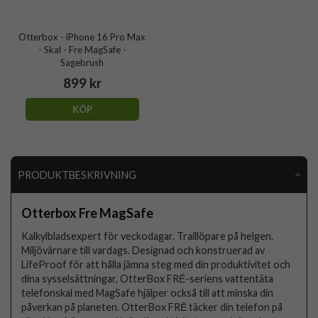
Otterbox - iPhone 16 Pro Max
- Skal - Fre MagSafe -
Sagebrush
899 kr
KÖP
PRODUKTBESKRIVNING
Otterbox Fre MagSafe
Kalkylbladsexpert för veckodagar. Traillöpare på helgen.
Miljövärnare till vardags. Designad och konstruerad av
LifeProof för att hålla jämna steg med din produktivitet och
dina sysselsättningar, OtterBox FRĒ-seriens vattentäta
telefonskal med MagSafe hjälper också till att minska din
påverkan på planeten. OtterBox FRĒ täcker din telefon på