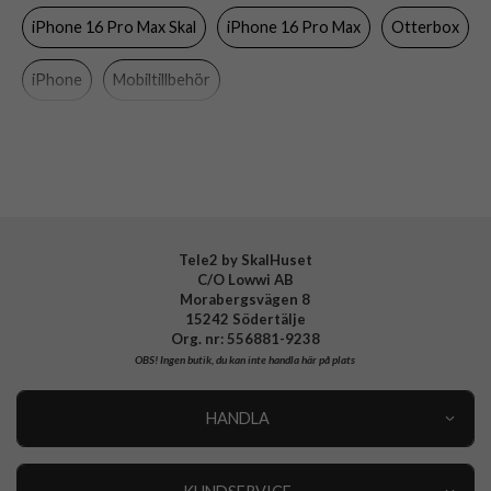
Stöttålig, Vattentålig
iPhone 16 Pro Max Skal
iPhone 16 Pro Max
Otterbox
Färg
Svart
iPhone
Mobiltillbehör
Material
Hårdplast (PC), Mjukplast (TPU)
Varumärke
Otterbox
Tillverkarens art nr
77-96158
EAN
840304769827
Tele2 by SkalHuset
C/O Lowwi AB
Morabergsvägen 8
15242 Södertälje
Org. nr: 556881-9238
OBS!
Ingen butik, du kan inte handla här på plats
HANDLA
Outlet
Nyheter