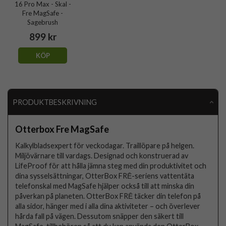
16 Pro Max - Skal -
Fre MagSafe -
Sagebrush
899 kr
KÖP
PRODUKTBESKRIVNING
Otterbox Fre MagSafe
Kalkylbladsexpert för veckodagar. Traillöpare på helgen.
Miljövärnare till vardags. Designad och konstruerad av
LifeProof för att hålla jämna steg med din produktivitet och
dina sysselsättningar, OtterBox FRĒ-seriens vattentäta
telefonskal med MagSafe hjälper också till att minska din
påverkan på planeten. OtterBox FRĒ täcker din telefon på
alla sidor, hänger med i alla dina aktiviteter – och överlever
hårda fall på vägen. Dessutom snäpper den säkert till