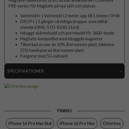
MagSafe-tillbehören så att du kan använda den OtterBox
FRĒ-serien för MagSafe på nya sätt och platser.
Vattentät+ | Vattentät i 2 meter upp till 1 timme | IP68
DROP+ | 5 gånger så många droppar som militär
standard (MIL-STD-810G 516.6)
Inbyggt skärmskydd och portskydd för 3600-skydd
MagSafe-kompatibel med inbyggda magneter
Tillverkad av mer än 50% återvunnen plast, inklusive
25% havsbaserad återvunnen plast
Fungerar med 5G-nätverk
SPECIFIKATIONER
Artikelnummer
107526
Passar till
iPhone 16 Pro Max
Produkttyp
Skal
FINNS I
Egenskaper
Inbyggt skärmskydd, MagSafe-kompatibel,
Stöttålig, Vattentålig
iPhone 16 Pro Max Skal
iPhone 16 Pro Max
Otterbox