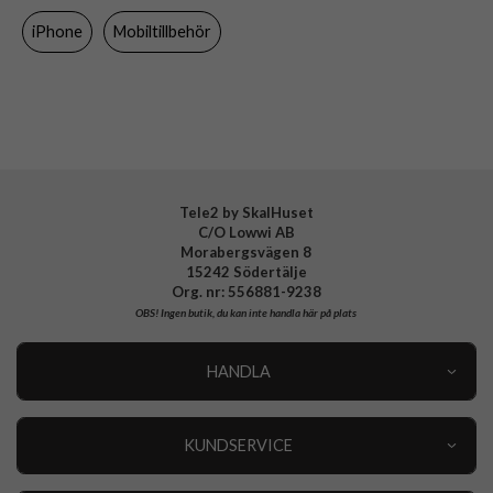
Färg
Lila
iPhone
Mobiltillbehör
Material
Hårdplast (PC), Mjukplast (TPU)
Varumärke
Otterbox
Tillverkarens art nr
77-96160
EAN
840304769841
Tele2 by SkalHuset
C/O Lowwi AB
Morabergsvägen 8
15242 Södertälje
Org. nr: 556881-9238
OBS!
Ingen butik, du kan inte handla här på plats
HANDLA
Outlet
Nyheter
KUNDSERVICE
Varumärken
Kundservice
Specialkategorier