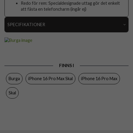
Redo för rem: Specialdesignade uttag gör det enkelt
att fästa en telefoncharm (ingår ej)
SPECIFIKATIONER
Artikelnummer
117970
Passar till
iPhone 16 Pro Max
Produkttyp
Skal
FINNS I
Egenskaper
Stöttålig
Burga
iPhone 16 Pro Max Skal
iPhone 16 Pro Max
Färg
Flerfärgad
Material
Hårdplast (PC), Mjukplast (TPU)
Skal
Varumärke
Burga
Tillverkarens art nr
935313
EAN
4772229353132