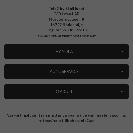
Tele2 by SkalHuset
C/O Lowwi AB
Morabergsvägen 8
15242 Södertälje
Org. nr: 556881-9238
OBS!
Ingen butik, du kan inte handla här på plats
HANDLA
Outlet
Nyheter
KUNDSERVICE
Varumärken
Kundservice
Specialkategorier
90 dagars öppet köp
ÖVRIGT
Köpevillkor
Om oss
Retur
Om cookies
Via vårt hjälpcenter så hittar du svar på de vanligaste frågorna:
Integritetspolicy
https://help.tillbehor.tele2.se