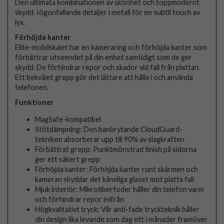
Den ultimata kombinationen av skönhet och toppmodernt
skydd. Iögonfallande detaljer i metall för en subtil touch av
lyx.
Förhöjda kanter
Elite-mobilskalet har en kameraring och förhöjda kanter som
förbättrar utseendet på din enhet samtidigt som de ger
skydd. De förhindrar repor och skador vid fall från plattan.
Ett bekvämt grepp gör det lättare att hålla i och använda
telefonen.
Funktioner
MagSafe-kompatibel
Stötdämpning: Den banbrytande CloudGuard-
tekniken absorberar upp till 90% av slagkraften
Förbättrat grepp: Punktmönstrad finish på sidorna
ger ett säkert grepp
Förhöjda kanter: Förhöjda kanter runt skärmen och
kameran skyddar det känsliga glaset mot platta fall
Mjuk interiör: Mikrofiberfoder håller din telefon varm
och förhindrar repor inifrån
Högkvalitativt tryck: Vår anti-fade tryckteknik håller
din design lika levande som dag ett i månader framöver