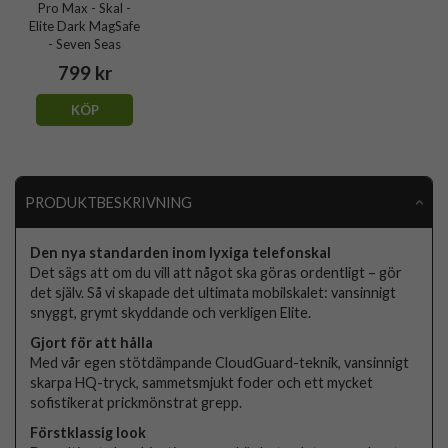
Pro Max - Skal -
Elite Dark MagSafe
- Seven Seas
799 kr
KÖP
PRODUKTBESKRIVNING
Den nya standarden inom lyxiga telefonskal
Det sägs att om du vill att något ska göras ordentligt – gör
det själv. Så vi skapade det ultimata mobilskalet: vansinnigt
snyggt, grymt skyddande och verkligen Elite.
Gjort för att hålla
Med vår egen stötdämpande CloudGuard-teknik, vansinnigt
skarpa HQ-tryck, sammetsmjukt foder och ett mycket
sofistikerat prickmönstrat grepp.
Förstklassig look