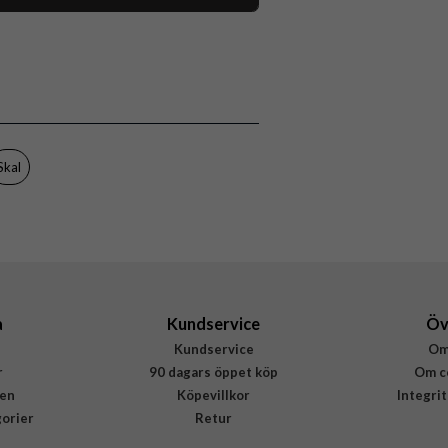
117976
iPhone 16 Pro Max
Skal
Stöttålig
Flerfärgad
Skal
Hårdplast (PC), Mjukplast (TPU)
Burga
937017
4772229370177
a
Kundservice
Öv
Kundservice
Om
r
90 dagars öppet köp
Om c
en
Köpevillkor
Integri
gorier
Retur