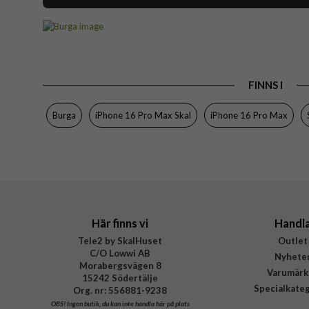
Artikelnummer
Passar till
Produkttyp
FINNS I
Egenskaper
Färg
Burga
iPhone 16 Pro Max Skal
iPhone 16 Pro Max
Material
Varumärke
Tillverkarens art nr
EAN
Här finns vi
Handl
Tele2 by SkalHuset
Outlet
C/O Lowwi AB
Nyhete
Morabergsvägen 8
Varumärk
15242 Södertälje
Specialkate
Org. nr: 556881-9238
OBS!
Ingen butik, du kan inte handla här på plats