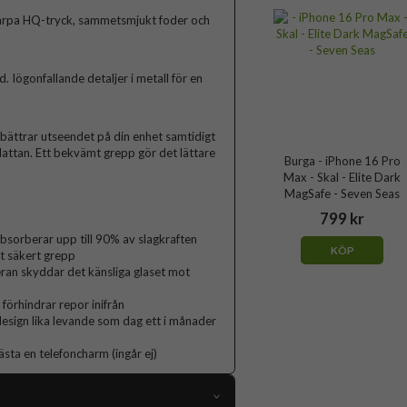
arpa HQ-tryck, sammetsmjukt foder och
Iögonfallande detaljer i metall för en
rbättrar utseendet på din enhet samtidigt
lattan. Ett bekvämt grepp gör det lättare
Burga - iPhone 16 Pro
Max - Skal - Elite Dark
MagSafe - Seven Seas
799 kr
orberar upp till 90% av slagkraften
KÖP
t säkert grepp
ran skyddar det känsliga glaset mot
 förhindrar repor inifrån
 design lika levande som dag ett i månader
ästa en telefoncharm (ingår ej)