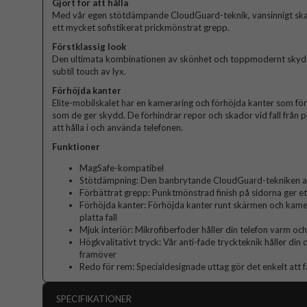
Gjort för att hålla
Med vår egen stötdämpande CloudGuard-teknik, vansinnigt sk
ett mycket sofistikerat prickmönstrat grepp.
Förstklassig look
Den ultimata kombinationen av skönhet och toppmodernt skydd. 
subtil touch av lyx.
Förhöjda kanter
Elite-mobilskalet har en kameraring och förhöjda kanter som fö
som de ger skydd. De förhindrar repor och skador vid fall från p
att hålla i och använda telefonen.
Funktioner
MagSafe-kompatibel
Stötdämpning: Den banbrytande CloudGuard-tekniken abs
Förbättrat grepp: Punktmönstrad finish på sidorna ger et
Förhöjda kanter: Förhöjda kanter runt skärmen och kame
platta fall
Mjuk interiör: Mikrofiberfoder håller din telefon varm och
Högkvalitativt tryck: Vår anti-fade tryckteknik håller din
framöver
Redo för rem: Specialdesignade uttag gör det enkelt att f
SPECIFIKATIONER