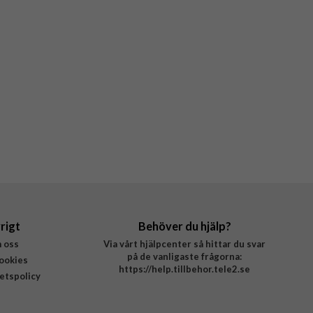
rigt
Behöver du hjälp?
 oss
Via vårt hjälpcenter så hittar du svar
på de vanligaste frågorna:
ookies
https://help.tillbehor.tele2.se
tetspolicy