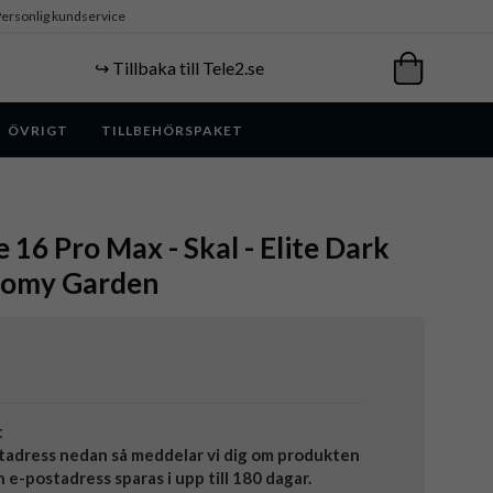
ersonlig kundservice
↪️ Tillbaka till Tele2.se
ÖVRIGT
TILLBEHÖRSPAKET
 16 Pro Max - Skal - Elite Dark
oomy Garden
t
tadress nedan så meddelar vi dig om produkten
in e-postadress sparas i upp till 180 dagar.