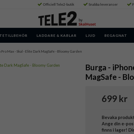
Officiell Tele2-butik
Snabba leveranser
P
TETILLBEHÖR
LADDARE & KABLAR
LJUD
BEGAGNAT
6 Pro Max - Skal - Elite Dark MagSafe - Bloomy Garden
Burga - iPhone
MagSafe - Bl
699 kr
Bevaka produk
Ange din e-pos
finns i lager! D