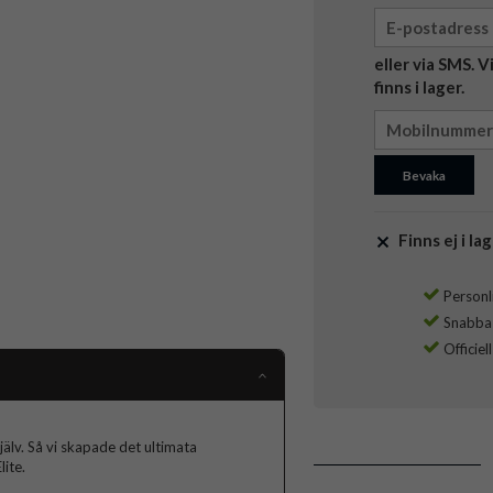
eller via SMS. 
finns i lager.
Bevaka
Finns ej i lag
Personli
Snabba l
Officiel
jälv. Så vi skapade det ultimata
ite.