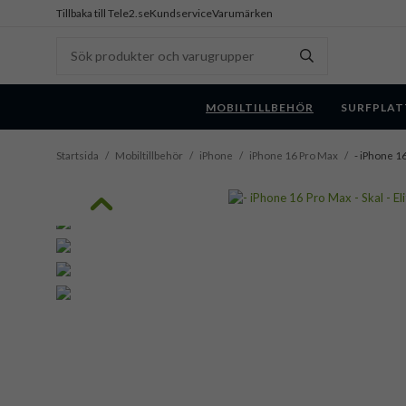
Tillbaka till Tele2.se
Kundservice
Varumärken
MOBILTILLBEHÖR
SURFPLAT
Startsida
/
Mobiltillbehör
/
iPhone
/
iPhone 16 Pro Max
/
- iPhone 1