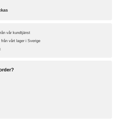
ckas
från vår kundtjänst
från vårt lager i Sverige
k
 order?