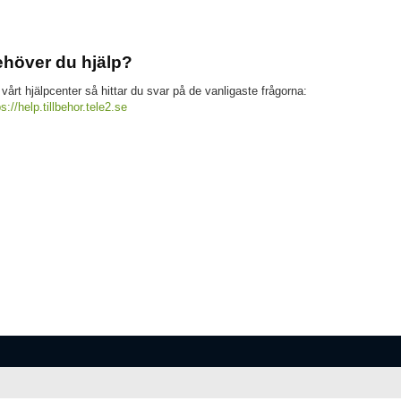
höver du hjälp?
 vårt hjälpcenter så hittar du svar på de vanligaste frågorna:
ps://help.tillbehor.tele2.se