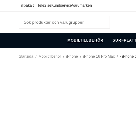
Tillbaka till Tele2.se
Kundservice
Varumärken
MOBILTILLBEHÖR
SURFPLAT
Startsida
/
Mobiltillbehör
/
iPhone
/
iPhone 16 Pro Max
/
- iPhone 