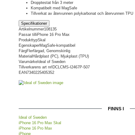
Dropptestat från 3 meter
Kompatibelt med MagSafe
Tillverkat av återvunnen polykarbonat och återvunnen TPU
Specifikationer
Artikelnummer
108135
Passar till
iPhone 16 Pro Max
Produkttyp
Skal
Egenskaper
MagSafe-kompatibel
Färg
Flerfärgad, Genomskinlig
Material
Hårdplast (PC), Mjukplast (TPU)
Varumärke
Ideal of Sweden
Tillverkarens art nr
IDCLCMS-I2467P-507
EAN
7340225405352
FINNS I
Ideal of Sweden
iPhone 16 Pro Max Skal
iPhone 16 Pro Max
iPhone