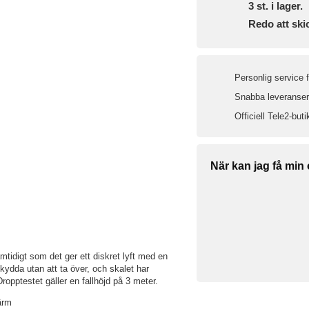
3
st. i lager.
Redo att ski
Personlig service 
Snabba leveranser 
Officiell Tele2-buti
När kan jag få min
mtidigt som det ger ett diskret lyft med en
 skydda utan att ta över, och skalet har
Dropptestet gäller en fallhöjd på 3 meter.
ärm