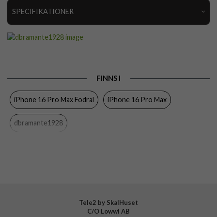
SPECIFIKATIONER
Artikelnummer
103346
Passar till
iPhone 16 Pro Max
Produkttyp
Fodral
FINNS I
Egenskaper
Kortfack, Stativfunktion
iPhone 16 Pro Max Fodral
iPhone 16 Pro Max
Färg
Svart
Material
Återvunnen plast, Äkta läder
dbramante1928
Varumärke
dbramante1928
Tillverkarens art nr
CO67GTBL6206
EAN
5711428062062
Tele2 by SkalHuset
C/O Lowwi AB