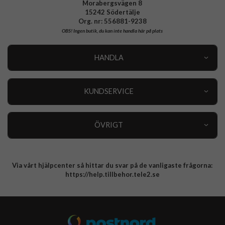
Morabergsvägen 8
15242 Södertälje
Org. nr: 556881-9238
OBS!
Ingen butik, du kan inte handla här på plats
HANDLA
Outlet
Nyheter
KUNDSERVICE
Varumärken
Kundservice
Specialkategorier
90 dagars öppet köp
ÖVRIGT
Köpevillkor
Om oss
Retur
Om cookies
Via vårt hjälpcenter så hittar du svar på de vanligaste frågorna:
Integritetspolicy
https://help.tillbehor.tele2.se