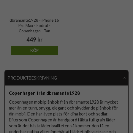
dbramante1928 - iPhone 16
Pro Max - Fodral -
Copenhagen - Tan
449 kr
KÖP
PRODUKTBESKRIVNING
Copenhagen från dbramante1928
Copenhagen mobilplånbok från dbramante1928 är mycket
mer än en tunn, snygg, elegant och skyddande plånbok för
din mobil. Den har även plats för dina kort och sedlar.
Eftersom Copenhagen är handgjord i äkta full grain läder
som är det bästa läderkvaliteten så kommer den få en
underbar patina vilket innebär att lädret blir vackrare och