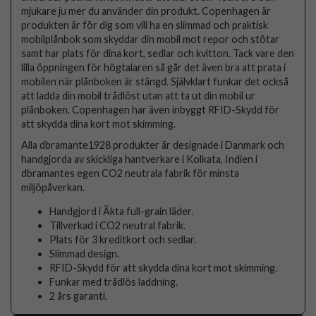
mjukare ju mer du använder din produkt. Copenhagen är
produkten är för dig som vill ha en slimmad och praktisk
mobilplånbok som skyddar din mobil mot repor och stötar
samt har plats för dina kort, sedlar och kvitton. Tack vare den
lilla öppningen för högtalaren så går det även bra att prata i
mobilen när plånboken är stängd. Självklart funkar det också
att ladda din mobil trådlöst utan att ta ut din mobil ur
plånboken. Copenhagen har även inbyggt RFID-Skydd för
att skydda dina kort mot skimming.
Alla dbramante1928 produkter är designade i Danmark och
handgjorda av skickliga hantverkare i Kolkata, Indien i
dbramantes egen CO2 neutrala fabrik för minsta
miljöpåverkan.
Handgjord i Äkta full-grain läder.
Tillverkad i CO2 neutral fabrik.
Plats för 3 kreditkort och sedlar.
Slimmad design.
RFID-Skydd för att skydda dina kort mot skimming.
Funkar med trådlös laddning.
2 års garanti.