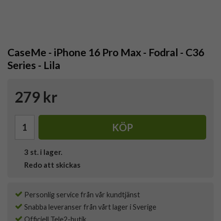
CaseMe - iPhone 16 Pro Max - Fodral - C36
Series - Lila
279 kr
KÖP
3
st. i lager.
Redo att skickas
Personlig service från vår kundtjänst
Snabba leveranser från vårt lager i Sverige
Officiell Tele2-butik