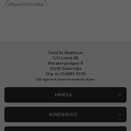
iPhone 16 Pro Max
Material
Konstläder, Mjukplast (TPU)
Varumärke
CaseMe
Tele2 by SkalHuset
C/O Lowwi AB
Morabergsvägen 8
15242 Södertälje
Org. nr: 556881-9238
OBS!
Ingen butik, du kan inte handla här på plats
HANDLA
Outlet
Nyheter
KUNDSERVICE
Varumärken
Kundservice
Specialkategorier