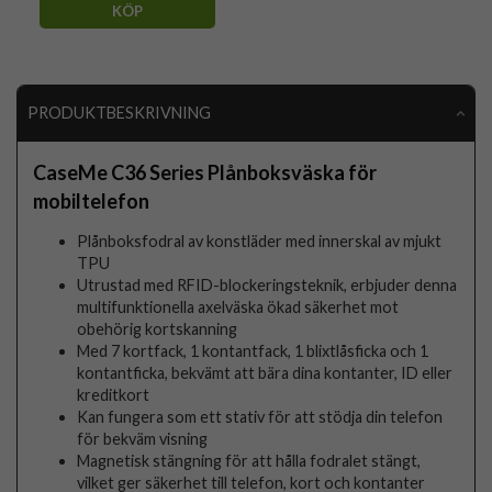
KÖP
PRODUKTBESKRIVNING
CaseMe C36 Series Plånboksväska för
mobiltelefon
Plånboksfodral av konstläder med innerskal av mjukt
TPU
Utrustad med RFID-blockeringsteknik, erbjuder denna
multifunktionella axelväska ökad säkerhet mot
obehörig kortskanning
Med 7 kortfack, 1 kontantfack, 1 blixtlåsficka och 1
kontantficka, bekvämt att bära dina kontanter, ID eller
kreditkort
Kan fungera som ett stativ för att stödja din telefon
för bekväm visning
Magnetisk stängning för att hålla fodralet stängt,
vilket ger säkerhet till telefon, kort och kontanter