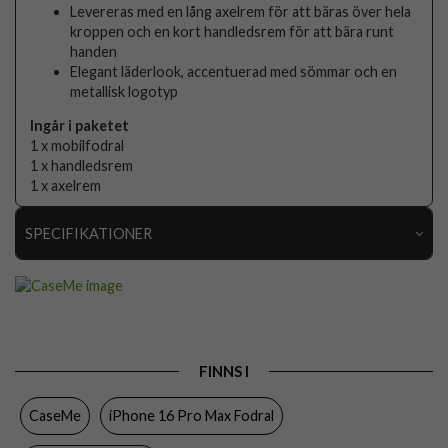
Levereras med en lång axelrem för att bäras över hela
kroppen och en kort handledsrem för att bära runt
handen
Elegant läderlook, accentuerad med sömmar och en
metallisk logotyp
Ingår i paketet
1 x mobilfodral
1 x handledsrem
1 x axelrem
SPECIFIKATIONER
Artikelnummer
104821
Passar till
iPhone 16 Pro Max
Produkttyp
Fodral
FINNS I
Egenskaper
Dragkedja, Kortfack, RFID-skydd,
Stativfunktion
CaseMe
iPhone 16 Pro Max Fodral
Färg
Lila