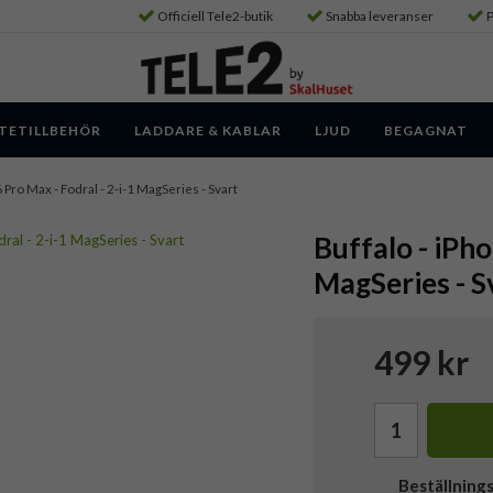
Officiell Tele2-butik
Snabba leveranser
P
TETILLBEHÖR
LADDARE & KABLAR
LJUD
BEGAGNAT
 Pro Max - Fodral - 2-i-1 MagSeries - Svart
Buffalo - iPho
MagSeries - S
499 kr
Beställning