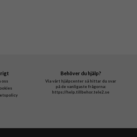
rigt
Behöver du hjälp?
 oss
Via vårt hjälpcenter så hittar du svar
på de vanligaste frågorna:
ookies
https://help.tillbehor.tele2.se
tetspolicy