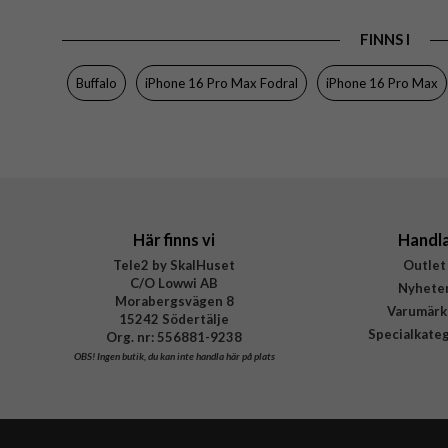
Egenskaper
Kortf
FINNS I
Färg
Material
Buffalo
iPhone 16 Pro Max Fodral
iPhone 16 Pro Max
Varumärke
Tillverkarens art nr
EAN
Här finns vi
Handl
Tele2 by SkalHuset
Outlet
C/O Lowwi AB
Nyhete
Morabergsvägen 8
Varumärk
15242 Södertälje
Specialkate
Org. nr: 556881-9238
OBS!
Ingen butik, du kan inte handla här på plats