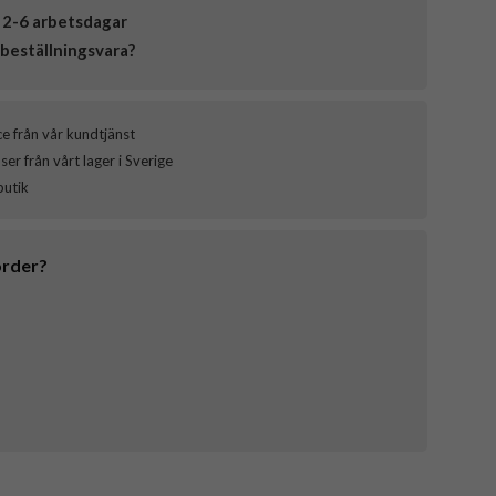
 2-6 arbetsdagar
beställningsvara?
ce från vår kundtjänst
er från vårt lager i Sverige
butik
order?