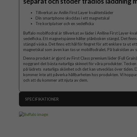
separat och stöder trådlös laddning
Tillverkat av Anilin First Layer kvalitetsläder
Din smartphone skyddas i ett magnetskal
Tre kortplatser och en sedelficka
Buffalo mobilfodral är tillverkat av läder i Aniline First Layer-kva
sedelficka. Ett magnetspänne håller plånboken stängd. Det finns
stängd väska. Det finns ett hål för fingret för att enklare ta ut 
magnetskal som även kan tas ur mobilfodralet. På baksidan av s
Denna produkt är gjord av First Class premium läder (Full Grain). 
noggrant det bästa naturliga skinnet för våra produkter. Tecken p
på lädrets naturliga skönhet och det kan utvecklas över tiden. D
kommer inte att påverka hållbarheten hos produkten. Vi hoppas
och att du kommer att njuta av dem.
SPECIFIKATIONER
Artikelnummer
Passar till
Produkttyp