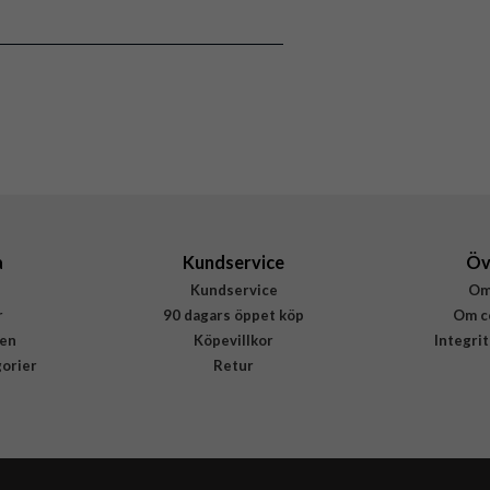
ack, Löstagbart skal, MagSafe-kompatibel
Svart
Mjukplast (TPU), Äkta läder
Buffalo
590146
7319925901464
a
Kundservice
Öv
Kundservice
Om
r
90 dagars öppet köp
Om c
en
Köpevillkor
Integri
gorier
Retur