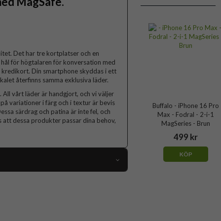
 med MagSafe.
litet. Det har tre kortplatser och en
 hål för högtalaren för konversation med
ett kredikort. Din smartphone skyddas i ett
kalet återfinns samma exklusiva läder.
All vårt läder är handgjort, och vi väljer
å variationer i färg och i textur är bevis
Buffalo - iPhone 16 Pro
essa särdrag och patina är inte fel, och
Max - Fodral - 2-i-1
 att dessa produkter passar dina behov,
MagSeries - Brun
499 kr
KÖP
103909
iPhone 16 Pro Max
Fodral