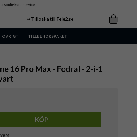
ersonlig kundservice
↪️ Tillbaka till Tele2.se
ÖVRIGT
TILLBEHÖRSPAKET
ne 16 Pro Max - Fodral - 2-i-1
vart
KÖP
svara