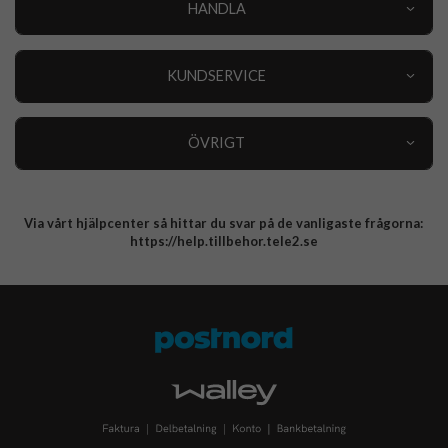
HANDLA
Outlet
Nyheter
KUNDSERVICE
Varumärken
Kundservice
Specialkategorier
90 dagars öppet köp
ÖVRIGT
Köpevillkor
Om oss
Retur
Om cookies
Via vårt hjälpcenter så hittar du svar på de vanligaste frågorna:
Integritetspolicy
https://help.tillbehor.tele2.se