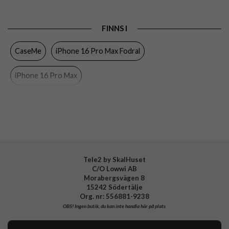
Produkttyp
Fodral
FINNS I
Egenskaper
Kortfack, RFID-skydd, Stativfunktion
CaseMe
iPhone 16 Pro Max Fodral
Färg
Röd
Material
Konstläder, Mjukplast (TPU)
iPhone 16 Pro Max
Varumärke
CaseMe
Tele2 by SkalHuset
C/O Lowwi AB
Morabergsvägen 8
15242 Södertälje
Org. nr: 556881-9238
OBS!
Ingen butik, du kan inte handla här på plats