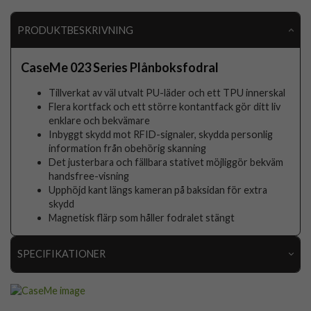
PRODUKTBESKRIVNING
CaseMe 023 Series Plånboksfodral
Tillverkat av väl utvalt PU-läder och ett TPU innerskal
Flera kortfack och ett större kontantfack gör ditt liv
enklare och bekvämare
Inbyggt skydd mot RFID-signaler, skydda personlig
information från obehörig skanning
Det justerbara och fällbara stativet möjliggör bekväm
handsfree-visning
Upphöjd kant längs kameran på baksidan för extra
skydd
Magnetisk flärp som håller fodralet stängt
SPECIFIKATIONER
Artikelnummer
104144
Passar till
iPhone 16 Pro Max