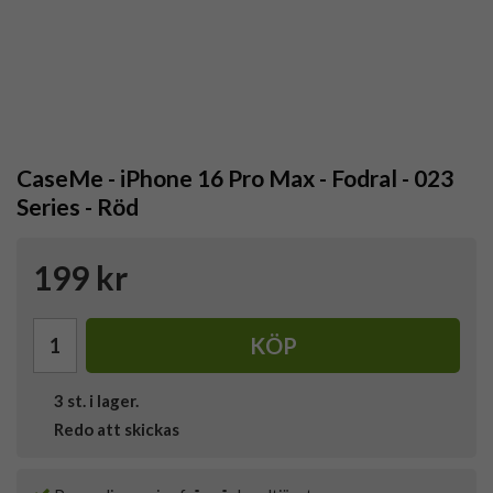
CaseMe - iPhone 16 Pro Max - Fodral - 023
Series - Röd
199 kr
KÖP
3
st. i lager.
Redo att skickas