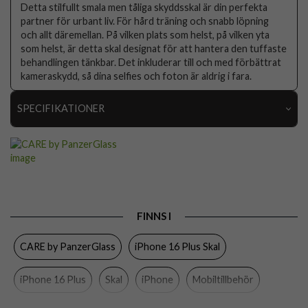
Detta stilfullt smala men tåliga skyddsskal är din perfekta
partner för urbant liv. För hård träning och snabb löpning
och allt däremellan. På vilken plats som helst, på vilken yta
som helst, är detta skal designat för att hantera den tuffaste
behandlingen tänkbar. Det inkluderar till och med förbättrat
kameraskydd, så dina selfies och foton är aldrig i fara.
SPECIFIKATIONER
Artikelnummer
104633
Passar till
iPhone 16 Plus
Produkttyp
Skal
Egenskaper
Trådlös laddning-kompatibel
FINNS I
Färg
Genomskinlig
CARE by PanzerGlass
iPhone 16 Plus Skal
Material
Hårdplast (PC), Mjukplast (TPU)
iPhone 16 Plus
Skal
iPhone
Mobiltillbehör
Varumärke
CARE by PanzerGlass