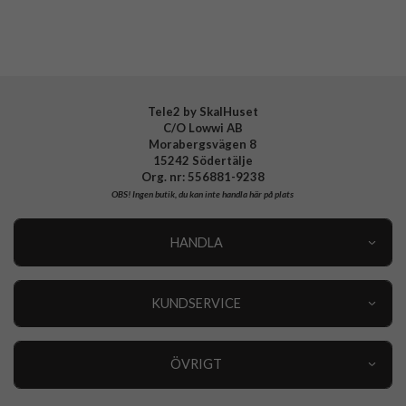
Tillverkarens art nr
1355
EAN
5715685004216
Tele2 by SkalHuset
C/O Lowwi AB
Morabergsvägen 8
15242 Södertälje
Org. nr: 556881-9238
OBS!
Ingen butik, du kan inte handla här på plats
HANDLA
Outlet
Nyheter
KUNDSERVICE
Varumärken
Kundservice
Specialkategorier
90 dagars öppet köp
ÖVRIGT
Köpevillkor
Om oss
Retur