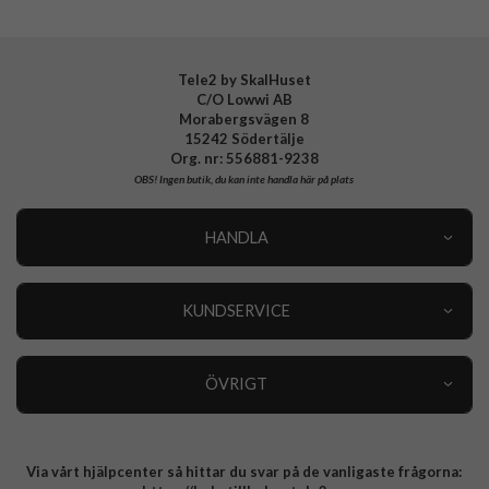
Tillverkarens art nr
ACS08069
EAN
8809971229845
Tele2 by SkalHuset
C/O Lowwi AB
Morabergsvägen 8
15242 Södertälje
Org. nr: 556881-9238
OBS!
Ingen butik, du kan inte handla här på plats
HANDLA
Outlet
Nyheter
KUNDSERVICE
Varumärken
Kundservice
Specialkategorier
90 dagars öppet köp
ÖVRIGT
Köpevillkor
Om oss
Retur
Om cookies
Via vårt hjälpcenter så hittar du svar på de vanligaste frågorna:
Integritetspolicy