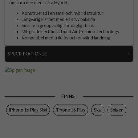
omsluta den med Ultra Hybrid.
Konstruerad i en smal och hybrid struktur
Långvarig klarhet med en styv baksida
Smal och greppvänlig för dagligt bruk
Mil-grade certifierad med Air Cushion Technology
Kompatibel med trådlös och omvänd laddning
SPECIFIKATIONER
Artikelnummer
116545
Passar till
iPhone 16 Plus
Produkttyp
Skal
FINNS I
Egenskaper
Trådlös laddning-kompatibel
iPhone 16 Plus Skal
iPhone 16 Plus
Skal
Spigen
Färg
Genomskinlig
Material
Hårdplast (PC), Mjukplast (TPU)
Varumärke
Spigen