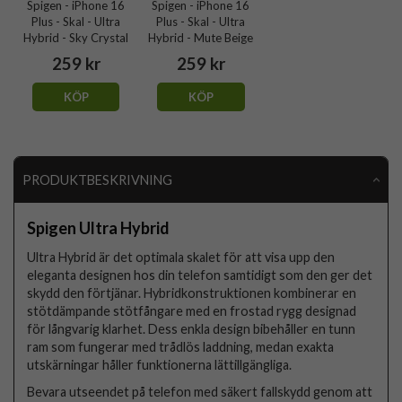
Spigen - iPhone 16
Spigen - iPhone 16
Plus - Skal - Ultra
Plus - Skal - Ultra
Hybrid - Sky Crystal
Hybrid - Mute Beige
259 kr
259 kr
KÖP
KÖP
PRODUKTBESKRIVNING
Spigen Ultra Hybrid
Ultra Hybrid är det optimala skalet för att visa upp den
eleganta designen hos din telefon samtidigt som den ger det
skydd den förtjänar. Hybridkonstruktionen kombinerar en
stötdämpande stötfångare med en frostad rygg designad
för långvarig klarhet. Dess enkla design bibehåller en tunn
ram som fungerar med trådlös laddning, medan exakta
utskärningar håller funktionerna lättillgängliga.
Bevara utseendet på telefon med säkert fallskydd genom att