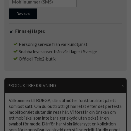
Bevaka
Finns ej i lager.
Personlig service från vår kundtjänst
Snabba leveranser från vårt lager i Sverige
Officiell Tele2-butik
PRODUKTBESKRIVNING
Välkommen till BURGA, där stil möter funktionalitet på ett
sömlöst sätt. Om du outtröttligt har letat efter det perfekta
mobilfodralet slutar din resa här. Vi förstår din önskan om
ett mobilskal som inte bara ger skydd utan också är en
symbol för mode. Därför har vi skräddarsytt en kollektion
som förkroppsligar lyx, skydd och stil, speciellt för din enhet.