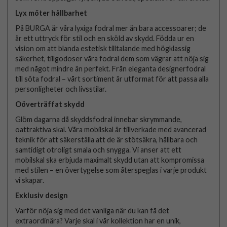
Lyx möter hållbarhet
På BURGA är våra lyxiga fodral mer än bara accessoarer; de
är ett uttryck för stil och en sköld av skydd. Födda ur en
vision om att blanda estetisk tilltalande med högklassig
säkerhet, tillgodoser våra fodral dem som vägrar att nöja sig
med något mindre än perfekt. Från eleganta designerfodral
till söta fodral – vårt sortiment är utformat för att passa alla
personligheter och livsstilar.
Oöverträffat skydd
Glöm dagarna då skyddsfodral innebar skrymmande,
oattraktiva skal. Våra mobilskal är tillverkade med avancerad
teknik för att säkerställa att de är stötsäkra, hållbara och
samtidigt otroligt smala och snygga. Vi anser att ett
mobilskal ska erbjuda maximalt skydd utan att kompromissa
med stilen – en övertygelse som återspeglas i varje produkt
vi skapar.
Exklusiv design
Varför nöja sig med det vanliga när du kan få det
extraordinära? Varje skal i vår kollektion har en unik,