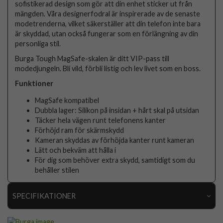
sofistikerad design som gör att din enhet sticker ut från
mängden. Våra designerfodral är inspirerade av de senaste
modetrenderna, vilket säkerställer att din telefon inte bara
är skyddad, utan också fungerar som en förlängning av din
personliga stil.
Burga Tough MagSafe-skalen är ditt VIP-pass till
modedjungeln. Bli vild, förbli listig och lev livet som en boss.
Funktioner
MagSafe kompatibel
Dubbla lager: Silikon på insidan + hårt skal på utsidan
Täcker hela vägen runt telefonens kanter
Förhöjd ram för skärmskydd
Kameran skyddas av förhöjda kanter runt kameran
Lätt och bekväm att hålla i
För dig som behöver extra skydd, samtidigt som du
behåller stilen
SPECIFIKATIONER
Artikelnummer
118227