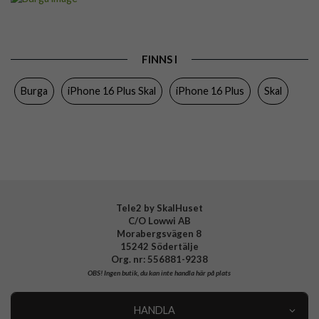
Passar till
iPhone 16 Plus
Produkttyp
Skal
FINNS I
Färg
Flerfärgad
Burga
iPhone 16 Plus Skal
iPhone 16 Plus
Skal
Material
Hårdplast (PC), Mjukplast (TPU)
Varumärke
Burga
Tillverkarens art nr
938535
EAN
4772229385355
Tele2 by SkalHuset
C/O Lowwi AB
Morabergsvägen 8
15242 Södertälje
Org. nr: 556881-9238
OBS!
Ingen butik, du kan inte handla här på plats
HANDLA