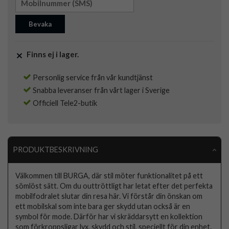
Bevaka
Finns ej i lager.
Personlig service från vår kundtjänst
Snabba leveranser från vårt lager i Sverige
Officiell Tele2-butik
PRODUKTBESKRIVNING
Välkommen till BURGA, där stil möter funktionalitet på ett
sömlöst sätt. Om du outtröttligt har letat efter det perfekta
mobilfodralet slutar din resa här. Vi förstår din önskan om
ett mobilskal som inte bara ger skydd utan också är en
symbol för mode. Därför har vi skräddarsytt en kollektion
som förkroppsligar lyx, skydd och stil, speciellt för din enhet.