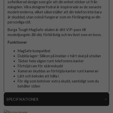
sofistikerad design som gör att din enhet sticker ut från
mängden. Våra designerfodral är inspirerade av de senaste
modetrenderna, vilket säkerställer att din telefon inte bara
är skyddad, utan också fungerar som en förlängning av din
personliga stil.
Burga Tough MagSafe-skalen är ditt VIP-pass till
modedjungeln. Bli vild, förbli listig och lev livet som en boss.
Funktioner
MagSafe kompatibel
Dubbla lager: Silikon på insidan + hårt skal på utsidan
Täcker hela vägen runt telefonens kanter
Förhöjd ram för skärmskydd
Kameran skyddas av förhöjda kanter runt kameran
Lätt och bekväm att hålla i
För dig som behöver extra skydd, samtidigt som du
behåller stilen
SPECIFIKATIONER
Artikelnummer
118208