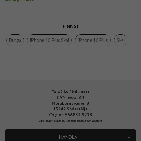
Passar till
iPhone 16 Plus
Produkttyp
Skal
FINNS I
Färg
Flerfärgad
Burga
iPhone 16 Plus Skal
iPhone 16 Plus
Skal
Material
Hårdplast (PC), Mjukplast (TPU)
Varumärke
Burga
Tillverkarens art nr
940767
EAN
4772229407675
Tele2 by SkalHuset
C/O Lowwi AB
Morabergsvägen 8
15242 Södertälje
Org. nr: 556881-9238
OBS!
Ingen butik, du kan inte handla här på plats
HANDLA