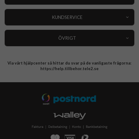
Outlet
Nyheter
KUNDSERVICE
Varumärken
Kundservice
Specialkategorier
90 dagars öppet köp
ÖVRIGT
Köpevillkor
Om oss
Retur
Om cookies
Via vårt hjälpcenter så hittar du svar på de vanligaste frågorna:
Integritetspolicy
https://help.tillbehor.tele2.se