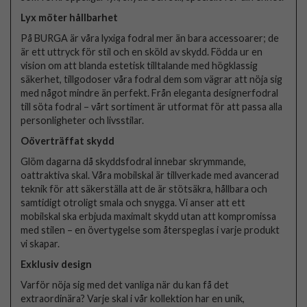
Lyx möter hållbarhet
På BURGA är våra lyxiga fodral mer än bara accessoarer; de
är ett uttryck för stil och en sköld av skydd. Födda ur en
vision om att blanda estetisk tilltalande med högklassig
säkerhet, tillgodoser våra fodral dem som vägrar att nöja sig
med något mindre än perfekt. Från eleganta designerfodral
till söta fodral – vårt sortiment är utformat för att passa alla
personligheter och livsstilar.
Oöverträffat skydd
Glöm dagarna då skyddsfodral innebar skrymmande,
oattraktiva skal. Våra mobilskal är tillverkade med avancerad
teknik för att säkerställa att de är stötsäkra, hållbara och
samtidigt otroligt smala och snygga. Vi anser att ett
mobilskal ska erbjuda maximalt skydd utan att kompromissa
med stilen – en övertygelse som återspeglas i varje produkt
vi skapar.
Exklusiv design
Varför nöja sig med det vanliga när du kan få det
extraordinära? Varje skal i vår kollektion har en unik,