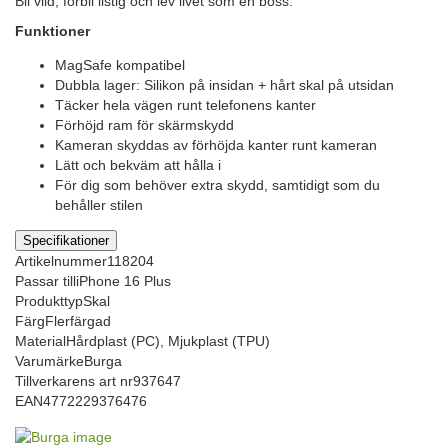
Bli vild, förbli listig och lev livet som en boss.
Funktioner
MagSafe kompatibel
Dubbla lager: Silikon på insidan + hårt skal på utsidan
Täcker hela vägen runt telefonens kanter
Förhöjd ram för skärmskydd
Kameran skyddas av förhöjda kanter runt kameran
Lätt och bekväm att hålla i
För dig som behöver extra skydd, samtidigt som du
behåller stilen
Specifikationer
Artikelnummer
118204
Passar till
iPhone 16 Plus
Produkttyp
Skal
Färg
Flerfärgad
Material
Hårdplast (PC), Mjukplast (TPU)
Varumärke
Burga
Tillverkarens art nr
937647
EAN
4772229376476