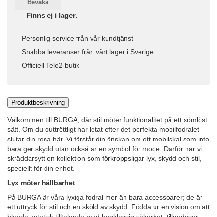
Bevaka
Finns ej i lager.
Personlig service från vår kundtjänst
Snabba leveranser från vårt lager i Sverige
Officiell Tele2-butik
Produktbeskrivning
Välkommen till BURGA, där stil möter funktionalitet på ett sömlöst
sätt. Om du outtröttligt har letat efter det perfekta mobilfodralet
slutar din resa här. Vi förstår din önskan om ett mobilskal som inte
bara ger skydd utan också är en symbol för mode. Därför har vi
skräddarsytt en kollektion som förkroppsligar lyx, skydd och stil,
speciellt för din enhet.
Lyx möter hållbarhet
På BURGA är våra lyxiga fodral mer än bara accessoarer; de är
ett uttryck för stil och en sköld av skydd. Födda ur en vision om att
blanda estetisk tilltalande med högklassig säkerhet, tillgodoser