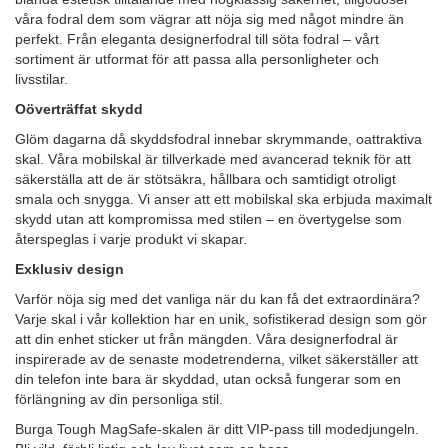
våra fodral dem som vägrar att nöja sig med något mindre än
perfekt. Från eleganta designerfodral till söta fodral – vårt
sortiment är utformat för att passa alla personligheter och
livsstilar.
Oöverträffat skydd
Glöm dagarna då skyddsfodral innebar skrymmande, oattraktiva
skal. Våra mobilskal är tillverkade med avancerad teknik för att
säkerställa att de är stötsäkra, hållbara och samtidigt otroligt
smala och snygga. Vi anser att ett mobilskal ska erbjuda maximalt
skydd utan att kompromissa med stilen – en övertygelse som
återspeglas i varje produkt vi skapar.
Exklusiv design
Varför nöja sig med det vanliga när du kan få det extraordinära?
Varje skal i vår kollektion har en unik, sofistikerad design som gör
att din enhet sticker ut från mängden. Våra designerfodral är
inspirerade av de senaste modetrenderna, vilket säkerställer att
din telefon inte bara är skyddad, utan också fungerar som en
förlängning av din personliga stil.
Burga Tough MagSafe-skalen är ditt VIP-pass till modedjungeln.