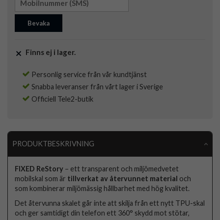
Bevaka
Finns ej i lager.
Personlig service från vår kundtjänst
Snabba leveranser från vårt lager i Sverige
Officiell Tele2-butik
PRODUKTBESKRIVNING
FIXED ReStory
– ett transparent och miljömedvetet
mobilskal som är
tillverkat av återvunnet material
och
som kombinerar miljömässig hållbarhet med hög kvalitet.
Det återvunna skalet går inte att skilja från ett nytt TPU-skal
och ger samtidigt din telefon ett 360° skydd mot stötar,