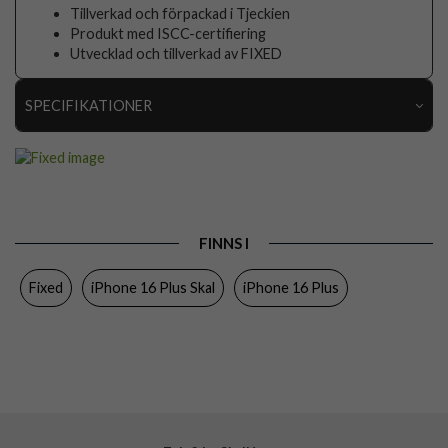
Tillverkad och förpackad i Tjeckien
Produkt med ISCC-certifiering
Utvecklad och tillverkad av FIXED
SPECIFIKATIONER
Artikelnummer
105584
Passar till
iPhone 16 Plus
Produkttyp
Skal
FINNS I
Egenskaper
Trådlös laddning-kompatibel
Fixed
iPhone 16 Plus Skal
iPhone 16 Plus
Färg
Genomskinlig
Material
Mjukplast (TPU)
Varumärke
Fixed
Tillverkarens art nr
FIXSTRE-1401
EAN
8591680174553