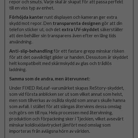
repor och smuts. Varje skal är skapat för att passa perfekt
till en viss typ av enhet.
Förhöjda kanter
runt displayen och kameran ger extra
skydd mot repor. Den
transparenta designen
gör att din
telefon sticker ut, och det
extra UV-skyddet
säkerställer
att den behåller sin transparens även efter en lång tids
användning.
Anti-slip-behandling
för ett fastare grepp minskar risken
för att det oavsiktligt glider ur handen. Dessutom är skyddet
helt kompatibelt med skärmskydd av glas och trådlös
laddning.
Samma som de andra, men återvunnet:
Under FIXED ReLeaf-varumärket skapas ReStory-skyddet,
som vid första anblicken ser ut som vilket annat som helst,
men som tillverkas av osålda skydd som annars skulle hamna
som avfall. I stället för att slängas återvinns dessa omslag
och görs om till nya. Hela processen med återvinning,
produktion och förpackning sker i Tjeckien, vilket avsevärt
minskar koldioxidavtrycket jämfört med omslag som
importeras från avlägsna hörn av världen.