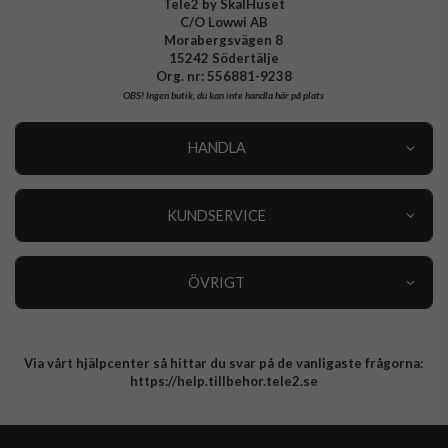
Tele2 by SkalHuset
C/O Lowwi AB
Morabergsvägen 8
15242 Södertälje
Org. nr: 556881-9238
OBS!
Ingen butik, du kan inte handla här på plats
HANDLA
Outlet
Nyheter
KUNDSERVICE
Varumärken
Kundservice
Specialkategorier
90 dagars öppet köp
ÖVRIGT
Köpevillkor
Om oss
Retur
Om cookies
Via vårt hjälpcenter så hittar du svar på de vanligaste frågorna:
Integritetspolicy
https://help.tillbehor.tele2.se