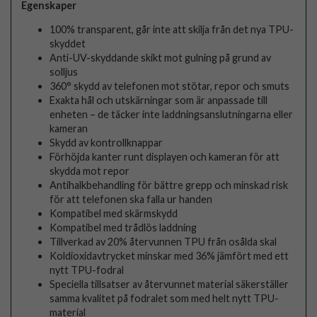
Egenskaper
100% transparent, går inte att skilja från det nya TPU-
skyddet
Anti-UV-skyddande skikt mot gulning på grund av
solljus
360° skydd av telefonen mot stötar, repor och smuts
Exakta hål och utskärningar som är anpassade till
enheten – de täcker inte laddningsanslutningarna eller
kameran
Skydd av kontrollknappar
Förhöjda kanter runt displayen och kameran för att
skydda mot repor
Antihalkbehandling för bättre grepp och minskad risk
för att telefonen ska falla ur handen
Kompatibel med skärmskydd
Kompatibel med trådlös laddning
Tillverkad av 20% återvunnen TPU från osålda skal
Koldioxidavtrycket minskar med 36% jämfört med ett
nytt TPU-fodral
Speciella tillsatser av återvunnet material säkerställer
samma kvalitet på fodralet som med helt nytt TPU-
material