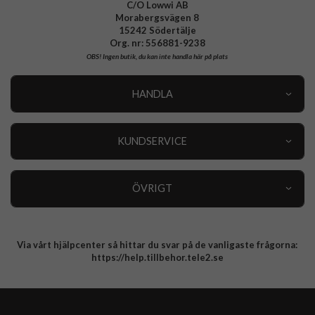
C/O Lowwi AB
Morabergsvägen 8
15242 Södertälje
Org. nr: 556881-9238
OBS!
Ingen butik, du kan inte handla här på plats
HANDLA
Outlet
Nyheter
KUNDSERVICE
Varumärken
Kundservice
Specialkategorier
90 dagars öppet köp
ÖVRIGT
Köpevillkor
Om oss
Retur
Om cookies
Via vårt hjälpcenter så hittar du svar på de vanligaste frågorna:
Integritetspolicy
https://help.tillbehor.tele2.se