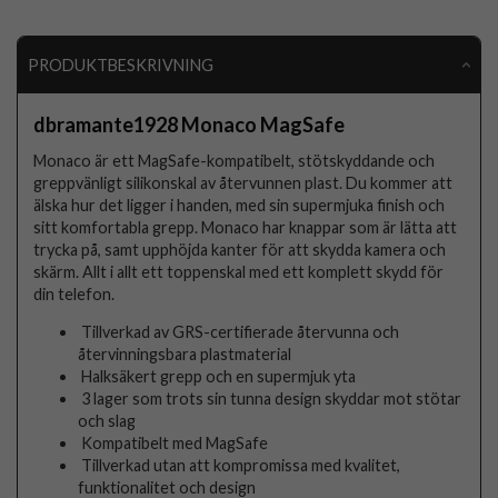
PRODUKTBESKRIVNING
dbramante1928 Monaco MagSafe
Monaco är ett MagSafe-kompatibelt, stötskyddande och
greppvänligt silikonskal av återvunnen plast. Du kommer att
älska hur det ligger i handen, med sin supermjuka finish och
sitt komfortabla grepp. Monaco har knappar som är lätta att
trycka på, samt upphöjda kanter för att skydda kamera och
skärm. Allt i allt ett toppenskal med ett komplett skydd för
din telefon.
Tillverkad av GRS-certifierade återvunna och
återvinningsbara plastmaterial
Halksäkert grepp och en supermjuk yta
3 lager som trots sin tunna design skyddar mot stötar
och slag
Kompatibelt med MagSafe
Tillverkad utan att kompromissa med kvalitet,
funktionalitet och design