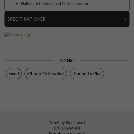
Halkfri och bekväm att hålla i handen
SPECIFIKATIONER
Artikelnummer
105573
Passar till
iPhone 16 Plus
Produkttyp
Skal
FINNS I
Egenskaper
MagSafe-kompatibel
Fixed
iPhone 16 Plus Skal
iPhone 16 Plus
Färg
Röd
Material
Hårdplast (PC), Mjukplast (TPU), Äkta läder
Varumärke
Fixed
Tillverkarens art nr
FIXLM-1401-RD
EAN
8591680172078
Tele2 by SkalHuset
C/O Lowwi AB
Morabergsvägen 8