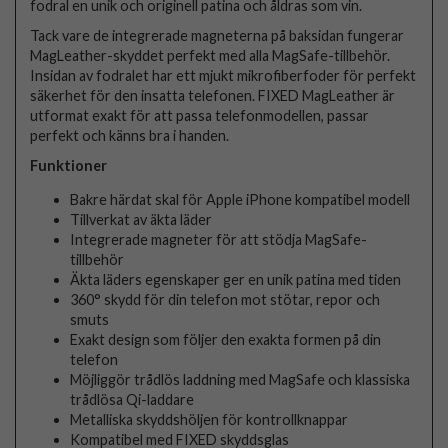
fodral en unik och originell patina och åldras som vin.
Tack vare de integrerade magneterna på baksidan fungerar
MagLeather-skyddet perfekt med alla MagSafe-tillbehör.
Insidan av fodralet har ett mjukt mikrofiberfoder för perfekt
säkerhet för den insatta telefonen. FIXED MagLeather är
utformat exakt för att passa telefonmodellen, passar
perfekt och känns bra i handen.
Funktioner
Bakre härdat skal för Apple iPhone kompatibel modell
Tillverkat av äkta läder
Integrerade magneter för att stödja MagSafe-
tillbehör
Äkta läders egenskaper ger en unik patina med tiden
360° skydd för din telefon mot stötar, repor och
smuts
Exakt design som följer den exakta formen på din
telefon
Möjliggör trådlös laddning med MagSafe och klassiska
trådlösa Qi-laddare
Metalliska skyddshöljen för kontrollknappar
Kompatibel med FIXED skyddsglas