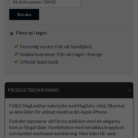
Bevaka
Finns ej i lager.
Personlig service från vår kundtjänst
Snabba leveranser från vårt lager i Sverige
Officiell Tele2-butik
PRODUKTBESKRIVNING
FIXED MagLeather bakstycke med MagSafe-stöd, tillverkat
av äkta läder för ultimat skydd av din Apple iPhone.
Fodralet imponerar vid första anblicken med sin eleganta
look av färgat läder i kombination med metalliska knapplock
och kantlist med kamerautskärning. Med tiden får varje