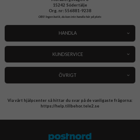
15242 Södertälje
Org. nr: 556881-9238
OBS!
Ingen butik, du kan inte handla här på plats
HANDLA
Outlet
Nyheter
KUNDSERVICE
Varumärken
Kundservice
Specialkategorier
90 dagars öppet köp
ÖVRIGT
Köpevillkor
Om oss
Retur
Om cookies
Via vårt hjälpcenter så hittar du svar på de vanligaste frågorna:
Integritetspolicy
https://help.tillbehor.tele2.se