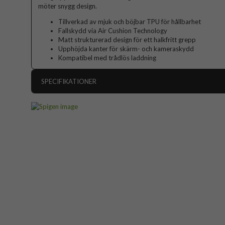
möter snygg design.
Tillverkad av mjuk och böjbar TPU för hållbarhet
Fallskydd via Air Cushion Technology
Matt strukturerad design för ett halkfritt grepp
Upphöjda kanter för skärm- och kameraskydd
Kompatibel med trådlös laddning
SPECIFIKATIONER
Artikelnummer
Passar till
Produkttyp
Egenskaper
Färg
Material
Varumärke
Tillverkarens art nr