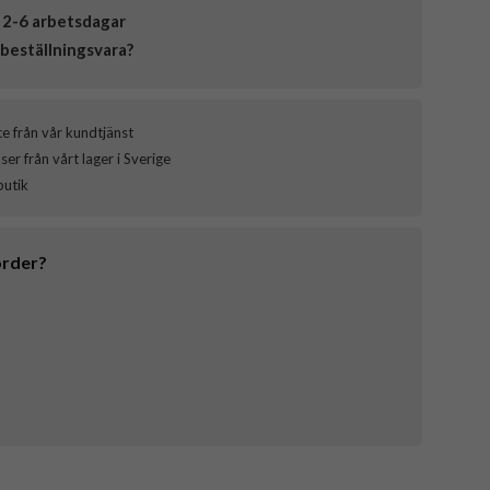
 2-6 arbetsdagar
beställningsvara?
ce från vår kundtjänst
er från vårt lager i Sverige
butik
order?