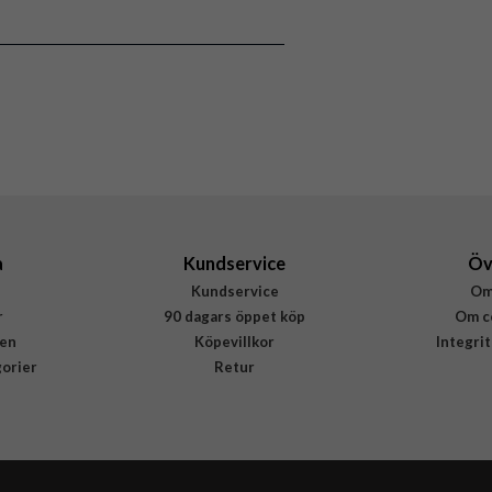
8809971229814
a
Kundservice
Öv
Kundservice
Om
r
90 dagars öppet köp
Om c
en
Köpevillkor
Integri
gorier
Retur