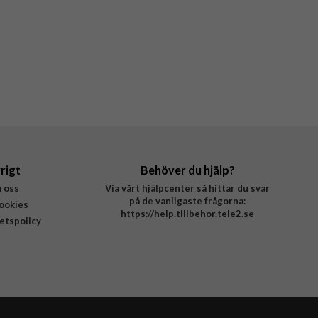
rigt
Behöver du hjälp?
 oss
Via vårt hjälpcenter så hittar du svar
på de vanligaste frågorna:
ookies
https://help.tillbehor.tele2.se
tetspolicy