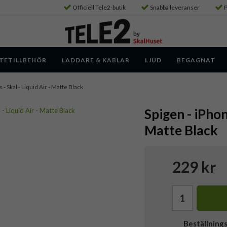
Officiell Tele2-butik
Snabba leveranser
P
TETILLBEHÖR
LADDARE & KABLAR
LJUD
BEGAGNAT
 - Skal - Liquid Air - Matte Black
Spigen - iPhone
Matte Black
229 kr
Beställning