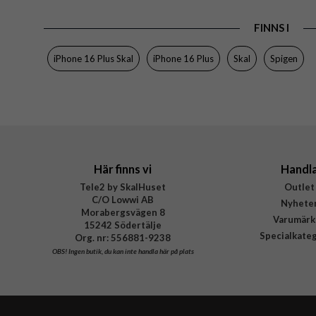
EAN
FINNS I
iPhone 16 Plus Skal
iPhone 16 Plus
Skal
Spigen
Här finns vi
Handl
Tele2 by SkalHuset
Outlet
C/O Lowwi AB
Nyhete
Morabergsvägen 8
Varumärk
15242 Södertälje
Specialkate
Org. nr: 556881-9238
OBS!
Ingen butik, du kan inte handla här på plats