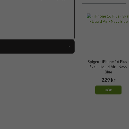
116542
Spigen - iPhone 16 Plus 
Skal - Liquid Air - Navy
iPhone 16 Plus
Blue
Skal
229 kr
Trådlös laddning-kompatibel
KÖP
Svart
Mjukplast (TPU)
Spigen
ACS08066