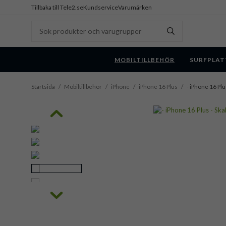
Tillbaka till Tele2.se
Kundservice
Varumärken
MOBILTILLBEHÖR
SURFPLAT
Startsida
/
Mobiltillbehör
/
iPhone
/
iPhone 16 Plus
/
- iPhone 16 Plus