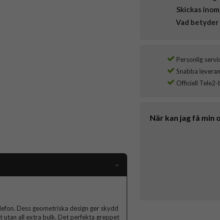
Skickas inom
Vad betyder 
Personlig servi
Snabba leverans
Officiell Tele2-
När kan jag få min 
elefon. Dess geometriska design ger skydd
et utan all extra bulk. Det perfekta greppet