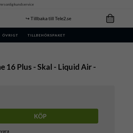
ersonlig kundservice
↪️ Tillbaka till Tele2.se
ÖVRIGT
TILLBEHÖRSPAKET
 16 Plus - Skal - Liquid Air -
KÖP
svara