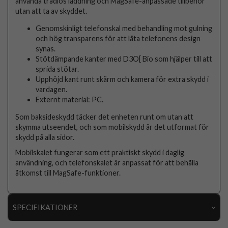
använda trådlös laddning och MagSafe-anpassade tillbehör
utan att ta av skyddet.
Genomskinligt telefonskal med behandling mot gulning
och hög transparens för att låta telefonens design
synas.
Stötdämpande kanter med D3O[ Bio som hjälper till att
sprida stötar.
Upphöjd kant runt skärm och kamera för extra skydd i
vardagen.
Externt material: PC.
Som baksideskydd täcker det enheten runt om utan att
skymma utseendet, och som mobilskydd är det utformat för
skydd på alla sidor.
Mobilskalet fungerar som ett praktiskt skydd i daglig
användning, och telefonskalet är anpassat för att behålla
åtkomst till MagSafe-funktioner.
SPECIFIKATIONER