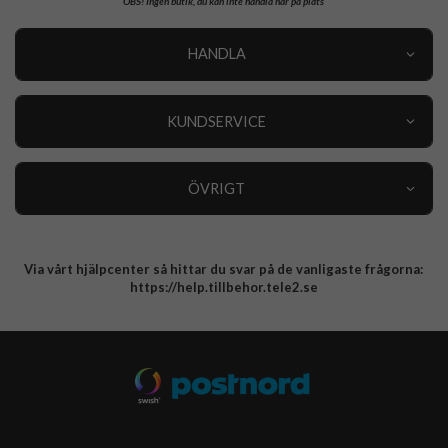
OBS!
Ingen butik, du kan inte handla här på plats
HANDLA
Outlet
Nyheter
KUNDSERVICE
Varumärken
Kundservice
Specialkategorier
90 dagars öppet köp
ÖVRIGT
Köpevillkor
Om oss
Retur
Om cookies
Via vårt hjälpcenter så hittar du svar på de vanligaste frågorna:
Integritetspolicy
https://help.tillbehor.tele2.se