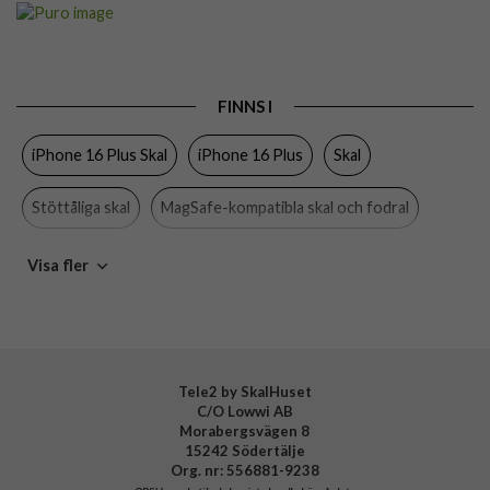
Artikelnummer
111380
Passar till
iPhone 16 Plus
Produkttyp
Skal
FINNS I
Egenskaper
MagSafe-kompatibel, Stöttålig
iPhone 16 Plus Skal
iPhone 16 Plus
Skal
Färg
Genomskinlig
Material
D3O, Hårdplast (PC), Mjukplast (TPU)
Stöttåliga skal
MagSafe-kompatibla skal och fodral
Varumärke
Puro
Puro
Visa fler
Tillverkarens art nr
PUIPC1667IMPCLD3OTR
EAN
8018417485060
Tele2 by SkalHuset
C/O Lowwi AB
Morabergsvägen 8
15242 Södertälje
Org. nr: 556881-9238