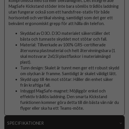
kompromissa med stil eller bekvämlighet. Det integrerade
MagSafe Kickstand stöder inte bara sömlös trådlös laddning
utan fungerar också som ett handsfree-stativ för både
horisontell och vertikal visning, samtidigt som det ger ett
bekvämt ergonomiskt grepp för att hålla din telefon.
Skyddad av D3O. D3O materialet säkerställer det
bästa och tunnaste skyddet mot stötar och fall.
Material: Tillverkade av 100% GRS-certifierade
återvunna plastmaterial och helt återvinningsbara (1
skal motsvarar 2x0,5l plastflaskor i materialmängd
plast).
Tunn design: Skalet är tunnt men ger ett robust skydd
om olyckan är framme. Samtidigt är skalet väldigt lätt.
Skydd upp till 4m mot stötar: Håller din enhet säker
från kraftiga fall.
Inbyggd MagSafe-magnet: Möjliggör enkel och
effektiv trådlös laddning. Den smarta Kickstand
funktionen kommer göra detta till din bästa vän när du
flyger eller ska ha ett Teams-möte.
SPECIFIKATIONER