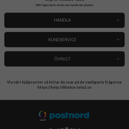
OBS!
Ingen butik, du kan inte handla här på plats
HANDLA
Outlet
Nyheter
KUNDSERVICE
Varumärken
Kundservice
Specialkategorier
90 dagars öppet köp
ÖVRIGT
Köpevillkor
Om oss
Retur
Om cookies
Via vårt hjälpcenter så hittar du svar på de vanligaste frågorna:
Integritetspolicy
https://help.tillbehor.tele2.se