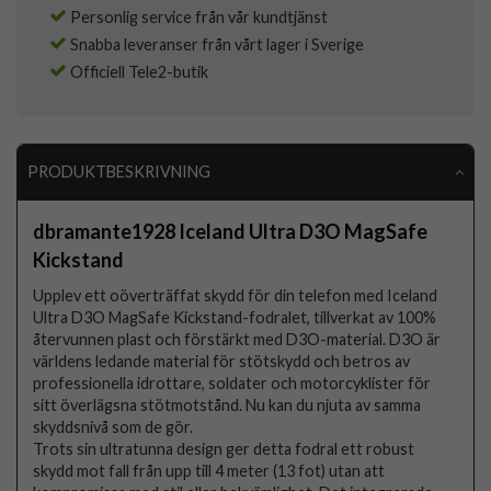
Personlig service från vår kundtjänst
Snabba leveranser från vårt lager i Sverige
Officiell Tele2-butik
PRODUKTBESKRIVNING
dbramante1928 Iceland Ultra D3O MagSafe
Kickstand
Upplev ett oöverträffat skydd för din telefon med Iceland
Ultra D3O MagSafe Kickstand-fodralet, tillverkat av 100%
återvunnen plast och förstärkt med D3O-material. D3O är
världens ledande material för stötskydd och betros av
professionella idrottare, soldater och motorcyklister för
sitt överlägsna stötmotstånd. Nu kan du njuta av samma
skyddsnivå som de gör.
Trots sin ultratunna design ger detta fodral ett robust
skydd mot fall från upp till 4 meter (13 fot) utan att