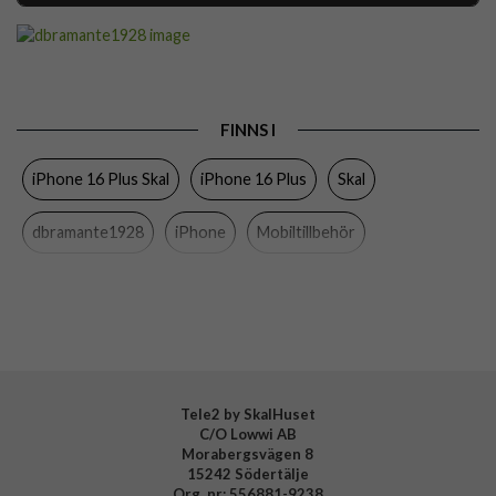
Artikelnummer
103439
Passar till
iPhone 16 Plus
Produkttyp
Skal
FINNS I
Egenskaper
MagSafe-kompatibel, Miljövänlig,
Stativfunktion
iPhone 16 Plus Skal
iPhone 16 Plus
Skal
Färg
Svart
dbramante1928
iPhone
Mobiltillbehör
Material
D3O, Återvunnen plast
Varumärke
dbramante1928
Tillverkarens art nr
IUK7BL006293
EAN
5711428062932
Tele2 by SkalHuset
C/O Lowwi AB
Morabergsvägen 8
15242 Södertälje
Org. nr: 556881-9238