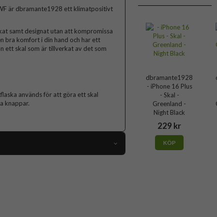
F är dbramante1928 ett klimatpositivt
verkat samt designat utan att kompromissa
en bra komfort i din hand och har ett
n ett skal som är tillverkat av det som
dbramante1928
- iPhone 16 Plus
flaska används för att göra ett skal
- Skal -
ta knappar.
Greenland -
Night Black
229 kr
KÖP
103371
iPhone 16 Plus
Skal
Miljövänlig, Trådlös laddning-kompatibel