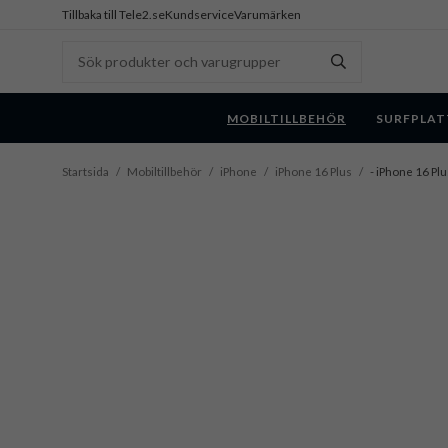
Tillbaka till Tele2.se
Kundservice
Varumärken
MOBILTILLBEHÖR
SURFPLAT
Startsida
/
Mobiltillbehör
/
iPhone
/
iPhone 16 Plus
/
- iPhone 16 Plu