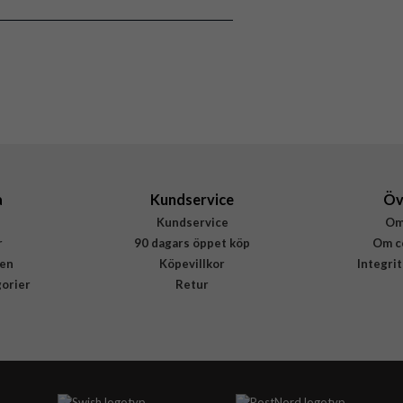
Genomskinlig
Återvunnen plast
dbramante1928
GL67CL006225
5711428062253
a
Kundservice
Öv
Kundservice
Om
r
90 dagars öppet köp
Om c
en
Köpevillkor
Integri
gorier
Retur