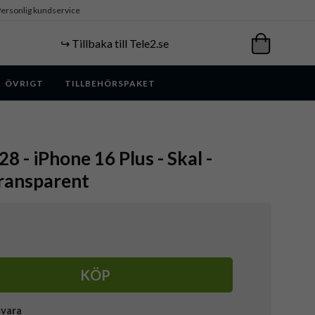
ersonlig kundservice
↪️ Tillbaka till Tele2.se
ÖVRIGT
TILLBEHÖRSPAKET
 - iPhone 16 Plus - Skal -
Transparent
KÖP
svara