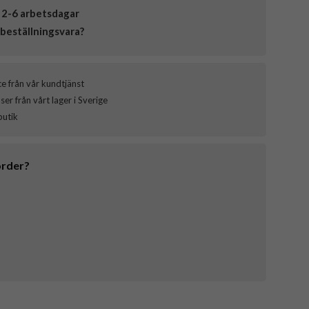
 2-6 arbetsdagar
beställningsvara?
ce från vår kundtjänst
er från vårt lager i Sverige
butik
order?