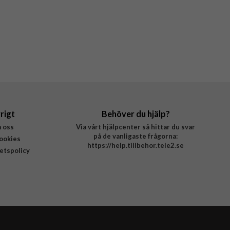
rigt
Behöver du hjälp?
 oss
Via vårt hjälpcenter så hittar du svar
på de vanligaste frågorna:
ookies
https://help.tillbehor.tele2.se
tetspolicy