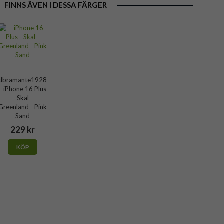
FINNS ÄVEN I DESSA FÄRGER
dbramante1928
- iPhone 16 Plus
- Skal -
Greenland - Pink
Sand
229 kr
KÖP