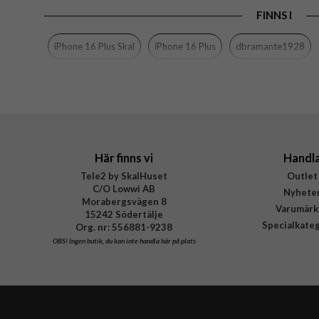
Färg
FINNS I
Material
iPhone 16 Plus Skal
iPhone 16 Plus
dbramante1928
Varumärke
Tillverkarens art nr
EAN
Här finns vi
Handl
Tele2 by SkalHuset
Outlet
C/O Lowwi AB
Nyhete
Morabergsvägen 8
Varumärk
15242 Södertälje
Specialkate
Org. nr: 556881-9238
OBS!
Ingen butik, du kan inte handla här på plats