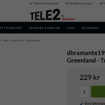
Officiell Tele2-butik
Snabba leveranser
P
TETILLBEHÖR
LADDARE & KABLAR
LJUD
BEGAGNAT
s - Skal - Greenland - Transparent
dbramante1928
Greenland - 
229 kr
Beställning