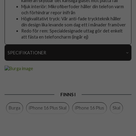
kameran skyddar det känsliga glaset mot platta fall
Mjuk interiör: Mikrofiberfoder håller din telefon varm
och förhindrar repor inifrån
Högkvalitativt tryck: Vår anti-fade tryckteknik håller
din design lika levande som dag ett i månader framöver
Redo för rem: Specialdesignade uttag gör det enkelt
att fästa en telefoncharm (ingår ej)
SPECIFIKATIONER
Artikelnummer
118018
Passar till
iPhone 16 Plus
Produkttyp
Skal
FINNS I
Egenskaper
Stöttålig
Burga
iPhone 16 Plus Skal
iPhone 16 Plus
Skal
Färg
Flerfärgad
Material
Hårdplast (PC), Mjukplast (TPU)
Varumärke
Burga