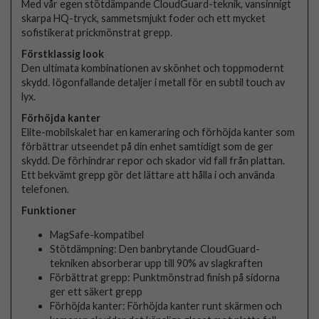
Med vår egen stötdämpande CloudGuard-teknik, vansinnigt
skarpa HQ-tryck, sammetsmjukt foder och ett mycket
sofistikerat prickmönstrat grepp.
Förstklassig look
Den ultimata kombinationen av skönhet och toppmodernt
skydd. Iögonfallande detaljer i metall för en subtil touch av
lyx.
Förhöjda kanter
Elite-mobilskalet har en kameraring och förhöjda kanter som
förbättrar utseendet på din enhet samtidigt som de ger
skydd. De förhindrar repor och skador vid fall från plattan.
Ett bekvämt grepp gör det lättare att hålla i och använda
telefonen.
Funktioner
MagSafe-kompatibel
Stötdämpning: Den banbrytande CloudGuard-
tekniken absorberar upp till 90% av slagkraften
Förbättrat grepp: Punktmönstrad finish på sidorna
ger ett säkert grepp
Förhöjda kanter: Förhöjda kanter runt skärmen och