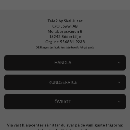
Tillverkarens art nr
937777
EAN
4772229377770
Tele2 by SkalHuset
C/O Lowwi AB
Morabergsvägen 8
15242 Södertälje
Org. nr: 556881-9238
OBS!
Ingen butik, du kan inte handla här på plats
HANDLA
Outlet
Nyheter
KUNDSERVICE
Varumärken
Kundservice
Specialkategorier
90 dagars öppet köp
ÖVRIGT
Köpevillkor
Om oss
Retur
Om cookies
Via vårt hjälpcenter så hittar du svar på de vanligaste frågorna:
Integritetspolicy