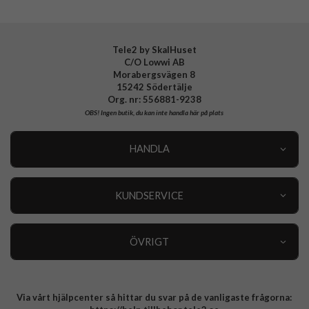
Tillverkarens art nr
938545
EAN
4772229385454
Tele2 by SkalHuset
C/O Lowwi AB
Morabergsvägen 8
15242 Södertälje
Org. nr: 556881-9238
OBS!
Ingen butik, du kan inte handla här på plats
HANDLA
Outlet
Nyheter
KUNDSERVICE
Varumärken
Kundservice
Specialkategorier
90 dagars öppet köp
ÖVRIGT
Köpevillkor
Om oss
Retur
Om cookies
Via vårt hjälpcenter så hittar du svar på de vanligaste frågorna:
Integritetspolicy