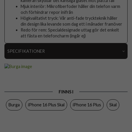
kameran skyddar det känsliga glaset mot platta fall
Mjuk interiör: Mikrofiberfoder håller din telefon varm
och förhindrar repor inifrån
Högkvalitativt tryck: Vår anti-fade tryckteknik håller
din design lika levande som dag ett i månader framöver
Redo för rem: Specialdesignade uttag gör det enkelt
att fästa en telefoncharm (ingår ej)
SPECIFIKATIONER
Artikelnummer
118027
Passar till
iPhone 16 Plus
Produkttyp
Skal
FINNS I
Egenskaper
Stöttålig
Burga
iPhone 16 Plus Skal
iPhone 16 Plus
Skal
Färg
Flerfärgad
Material
Hårdplast (PC), Mjukplast (TPU)
Varumärke
Burga