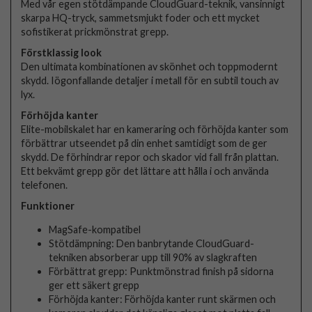
Med vår egen stötdämpande CloudGuard-teknik, vansinnigt
skarpa HQ-tryck, sammetsmjukt foder och ett mycket
sofistikerat prickmönstrat grepp.
Förstklassig look
Den ultimata kombinationen av skönhet och toppmodernt
skydd. Iögonfallande detaljer i metall för en subtil touch av
lyx.
Förhöjda kanter
Elite-mobilskalet har en kameraring och förhöjda kanter som
förbättrar utseendet på din enhet samtidigt som de ger
skydd. De förhindrar repor och skador vid fall från plattan.
Ett bekvämt grepp gör det lättare att hålla i och använda
telefonen.
Funktioner
MagSafe-kompatibel
Stötdämpning: Den banbrytande CloudGuard-
tekniken absorberar upp till 90% av slagkraften
Förbättrat grepp: Punktmönstrad finish på sidorna
ger ett säkert grepp
Förhöjda kanter: Förhöjda kanter runt skärmen och