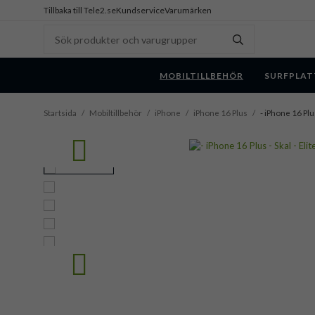
Tillbaka till Tele2.se
Kundservice
Varumärken
MOBILTILLBEHÖR
SURFPLAT
Startsida
/
Mobiltillbehör
/
iPhone
/
iPhone 16 Plus
/
- iPhone 16 Plu