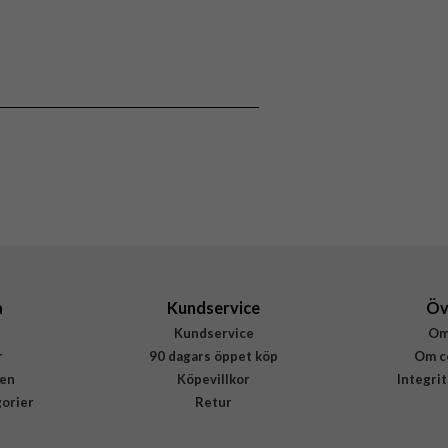
118019
iPhone 16 Plus
Skal
Stöttålig
Flerfärgad
Hårdplast (PC), Mjukplast (TPU)
Burga
940921
4772229409211
a
Kundservice
Öv
Kundservice
Om
r
90 dagars öppet köp
Om c
en
Köpevillkor
Integri
gorier
Retur