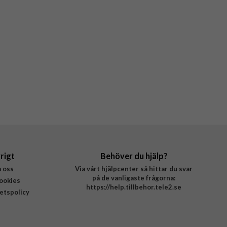
rigt
Behöver du hjälp?
 oss
Via vårt hjälpcenter så hittar du svar
på de vanligaste frågorna:
ookies
https://help.tillbehor.tele2.se
tetspolicy