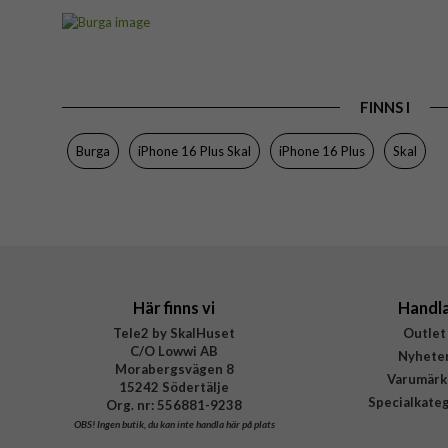
Artikelnummer
Passar till
Produkttyp
FINNS I
Egenskaper
Färg
Burga
iPhone 16 Plus Skal
iPhone 16 Plus
Skal
Material
Varumärke
Tillverkarens art nr
EAN
Här finns vi
Handl
Tele2 by SkalHuset
Outlet
C/O Lowwi AB
Nyhete
Morabergsvägen 8
Varumärk
15242 Södertälje
Specialkate
Org. nr: 556881-9238
OBS!
Ingen butik, du kan inte handla här på plats