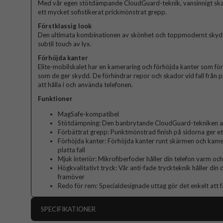
Med vår egen stötdämpande CloudGuard-teknik, vansinnigt sk
ett mycket sofistikerat prickmönstrat grepp.
Förstklassig look
Den ultimata kombinationen av skönhet och toppmodernt skydd. 
subtil touch av lyx.
Förhöjda kanter
Elite-mobilskalet har en kameraring och förhöjda kanter som fö
som de ger skydd. De förhindrar repor och skador vid fall från p
att hålla i och använda telefonen.
Funktioner
MagSafe-kompatibel
Stötdämpning: Den banbrytande CloudGuard-tekniken abs
Förbättrat grepp: Punktmönstrad finish på sidorna ger et
Förhöjda kanter: Förhöjda kanter runt skärmen och kame
platta fall
Mjuk interiör: Mikrofiberfoder håller din telefon varm och
Högkvalitativt tryck: Vår anti-fade tryckteknik håller din
framöver
Redo för rem: Specialdesignade uttag gör det enkelt att f
SPECIFIKATIONER