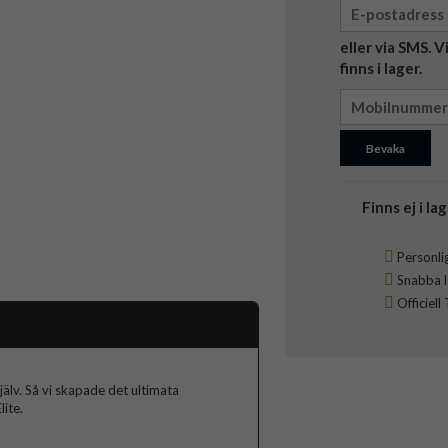
eller via SMS. 
finns i lager.
Bevaka
Finns ej i lag
Personlig
Snabba le
Officiell
jälv. Så vi skapade det ultimata
ite.