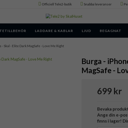
Officiell Tele2-butik
Snabba leveranser
Pe
TETILLBEHÖR
LADDARE & KABLAR
LJUD
BEGAGNAT
s - Skal - Elite Dark MagSafe - Love Me Right
Burga - iPhone
MagSafe - Lo
699 kr
Bevaka produk
Ange din e-pos
finns i lager! D