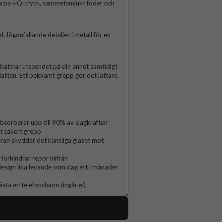
arpa HQ-tryck, sammetsmjukt foder och
Iögonfallande detaljer i metall för en
rbättrar utseendet på din enhet samtidigt
lattan. Ett bekvämt grepp gör det lättare
orberar upp till 90% av slagkraften
t säkert grepp
ran skyddar det känsliga glaset mot
 förhindrar repor inifrån
 design lika levande som dag ett i månader
ästa en telefoncharm (ingår ej)