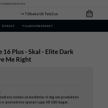
rsonlig kundservice
↪️ Tillbaka till Tele2.se
ÖVRIGT
TILLBEHÖRSPAKET
 16 Plus - Skal - Elite Dark
ve Me Right
t
tadress nedan så meddelar vi dig om produkten
in e-postadress sparas i upp till 180 dagar.