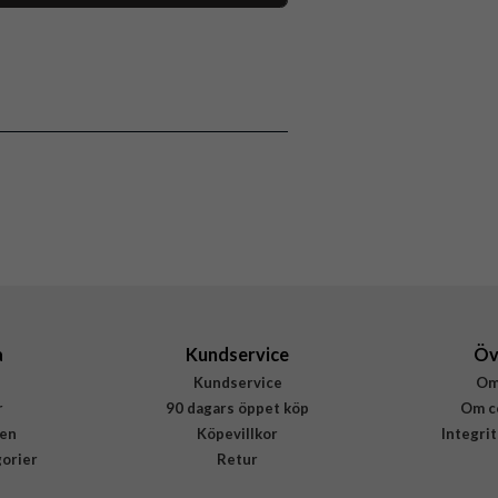
118007
iPhone 16 Plus
Skal
Stöttålig
Flerfärgad
Hårdplast (PC), Mjukplast (TPU)
Burga
939481
4772229394814
a
Kundservice
Öv
Kundservice
Om
r
90 dagars öppet köp
Om c
en
Köpevillkor
Integri
gorier
Retur