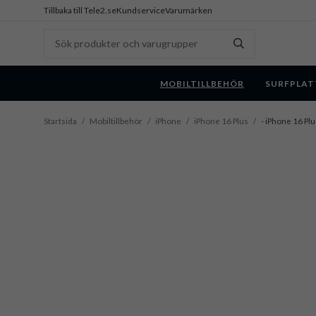
Tillbaka till Tele2.se
Kundservice
Varumärken
MOBILTILLBEHÖR
SURFPLAT
Startsida
/
Mobiltillbehör
/
iPhone
/
iPhone 16 Plus
/
- iPhone 16 Plu