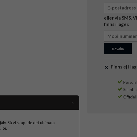
eller via SMS. 
finns i lager.
Bevaka
Finns ej i lag
Personli
Snabba l
Officiel
jälv. Så vi skapade det ultimata
ite.