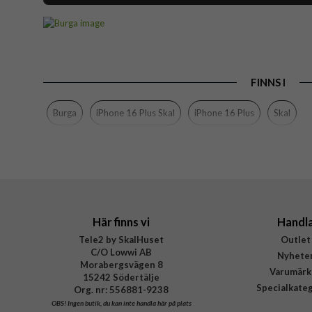
Artikelnummer
Passar till
Produkttyp
FINNS I
Egenskaper
Färg
Burga
iPhone 16 Plus Skal
iPhone 16 Plus
Skal
Material
Varumärke
Tillverkarens art nr
EAN
Här finns vi
Handl
Tele2 by SkalHuset
Outlet
C/O Lowwi AB
Nyhete
Morabergsvägen 8
Varumärk
15242 Södertälje
Specialkate
Org. nr: 556881-9238
OBS!
Ingen butik, du kan inte handla här på plats