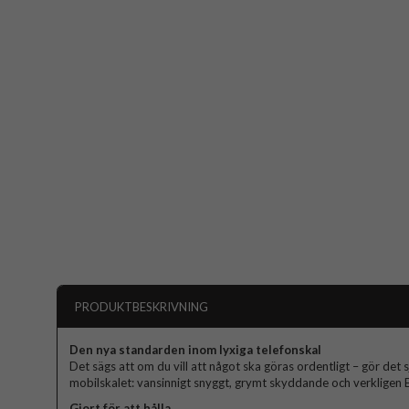
PRODUKTBESKRIVNING
Den nya standarden inom lyxiga telefonskal
Det sägs att om du vill att något ska göras ordentligt – gör det s
mobilskalet: vansinnigt snyggt, grymt skyddande och verkligen El
Gjort för att hålla