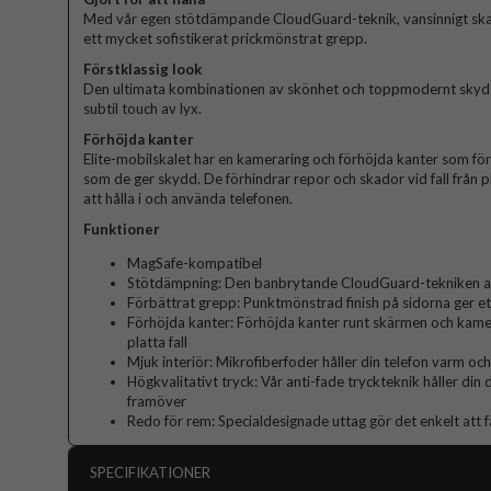
Med vår egen stötdämpande CloudGuard-teknik, vansinnigt sk
ett mycket sofistikerat prickmönstrat grepp.
Förstklassig look
Den ultimata kombinationen av skönhet och toppmodernt skydd. 
subtil touch av lyx.
Förhöjda kanter
Elite-mobilskalet har en kameraring och förhöjda kanter som fö
som de ger skydd. De förhindrar repor och skador vid fall från p
att hålla i och använda telefonen.
Funktioner
MagSafe-kompatibel
Stötdämpning: Den banbrytande CloudGuard-tekniken abs
Förbättrat grepp: Punktmönstrad finish på sidorna ger et
Förhöjda kanter: Förhöjda kanter runt skärmen och kame
platta fall
Mjuk interiör: Mikrofiberfoder håller din telefon varm och
Högkvalitativt tryck: Vår anti-fade tryckteknik håller din
framöver
Redo för rem: Specialdesignade uttag gör det enkelt att f
SPECIFIKATIONER