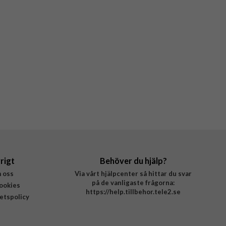
rigt
Behöver du hjälp?
 oss
Via vårt hjälpcenter så hittar du svar
på de vanligaste frågorna:
ookies
https://help.tillbehor.tele2.se
tetspolicy