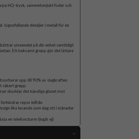
arpa HQ-tryck, sammetsmjukt foder och
Iögonfallande detaljer i metall för en
rbättrar utseendet på din enhet samtidigt
lattan. Ett bekvämt grepp gör det lättare
orberar upp till 90% av slagkraften
t säkert grepp
ran skyddar det känsliga glaset mot
 förhindrar repor inifrån
 design lika levande som dag ett i månader
ästa en telefoncharm (ingår ej)