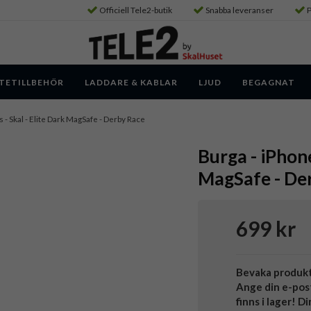
Officiell Tele2-butik
Snabba leveranser
P
TETILLBEHÖR
LADDARE & KABLAR
LJUD
BEGAGNAT
s - Skal - Elite Dark MagSafe - Derby Race
Burga - iPhone
MagSafe - De
699 kr
Bevaka produk
Ange din e-pos
finns i lager! D