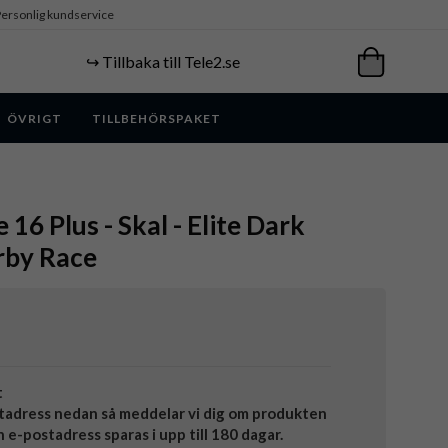
ersonlig kundservice
↪️ Tillbaka till Tele2.se
ÖVRIGT
TILLBEHÖRSPAKET
 16 Plus - Skal - Elite Dark
rby Race
t
tadress nedan så meddelar vi dig om produkten
in e-postadress sparas i upp till 180 dagar.