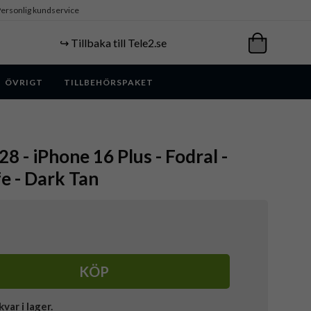
ersonlig kundservice
↪️ Tillbaka till Tele2.se
ÖVRIGT
TILLBEHÖRSPAKET
 - iPhone 16 Plus - Fodral -
e - Dark Tan
KÖP
kvar i lager.