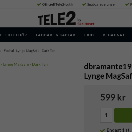
Officiell Tele2-butik
Snabba leveranser
P
TETILLBEHÖR
LADDARE & KABLAR
LJUD
BEGAGNAT
s - Fodral - Lynge MagSafe - Dark Tan
dbramante1928
Lynge MagSaf
599 kr
Endast
1
st. 