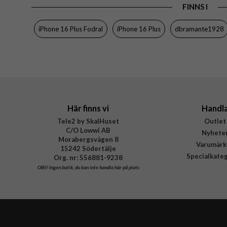
Färg
FINNS I
Material
iPhone 16 Plus Fodral
iPhone 16 Plus
dbramante1928
Varumärke
Tillverkarens art nr
EAN
Här finns vi
Handl
Tele2 by SkalHuset
Outlet
C/O Lowwi AB
Nyhete
Morabergsvägen 8
Varumärk
15242 Södertälje
Specialkate
Org. nr: 556881-9238
OBS!
Ingen butik, du kan inte handla här på plats