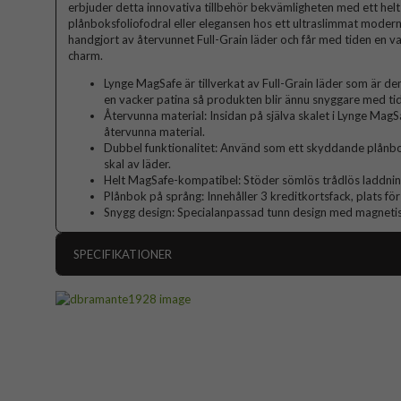
erbjuder detta innovativa tillbehör bekvämligheten med ett he
plånboksfoliofodral eller elegansen hos ett ultraslimmat modernt
handgjort av återvunnet Full-Grain läder och får med tiden en va
charm.
Lynge MagSafe är tillverkat av Full-Grain läder som är de
en vacker patina så produkten blir ännu snyggare med ti
Återvunna material: Insidan på själva skalet i Lynge MagS
återvunna material.
Dubbel funktionalitet: Använd som ett skyddande plånboksf
skal av läder.
Helt MagSafe-kompatibel: Stöder sömlös trådlös laddn
Plånbok på språng: Innehåller 3 kreditkortsfack, plats för
Snygg design: Specialanpassad tunn design med magnetisk
SPECIFIKATIONER
Artikelnummer
Passar till
Produkttyp
Egenskaper
Kortf