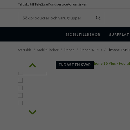
Tillbaka till Tele2.se
Kundservice
Varumärken
MOBILTILLBEHÖR
SURFPLAT
Startsida
/
Mobiltillbehör
/
iPhone
/
iPhone 16 Plus
/
- iPhone 16 Plu
ENDAST EN KVAR