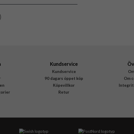
Brun
Återvunnen plast, Äkta läder
dbramante1928
LM67GT006307
5711428063076
a
Kundservice
Öv
Kundservice
Om
r
90 dagars öppet köp
Om c
en
Köpevillkor
Integri
gorier
Retur