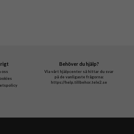
rigt
Behöver du hjälp?
 oss
Via vårt hjälpcenter så hittar du svar
på de vanligaste frågorna:
ookies
https://help.tillbehor.tele2.se
tetspolicy