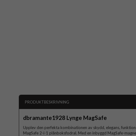
PRODUKTBESKRIVNING
dbramante1928 Lynge MagSafe
Upplev den perfekta kombinationen av skydd, elegans, funktion
MagSafe 2-i-1 plånboksfodral. Med en inbyggd MagSafe-magnet 