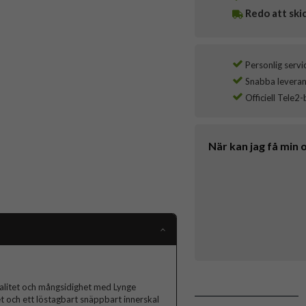
Redo att ski
Personlig servi
Snabba leverans
Officiell Tele2-
När kan jag få min 
alitet och mångsidighet med Lynge
och ett löstagbart snäppbart innerskal