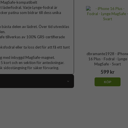
lt MagSafe-kompatibelt
 läderfodral. Varje Lynge-fodral är
cker patina som bidrar till dess unika
n bästa delen av lädret. Över tid utvecklas
den.
afe tillverkas av 100% GRS-certifierade
odral eller ta loss det för att få ett tunt
dbramante1928 - iPhon
ing med inbyggd MagSafe-magnet.
16 Plus - Fodral - Lynge
 5 kort och en sektion för anteckningar.
MagSafe - Svart
 sidostängning för säker förvaring.
599 kr
KÖP
103449
iPhone 16 Plus
Fodral
ack, Löstagbart skal, MagSafe-kompatibel